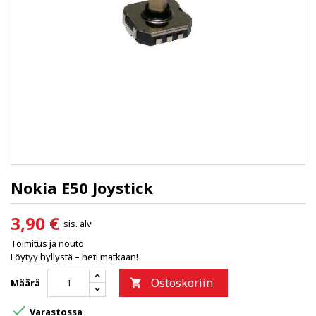
Nokia E50 Joystick
3,90 €
sis. alv
Toimitus ja nouto
Löytyy hyllystä – heti matkaan!
Ostoskoriin
Määrä


Varastossa