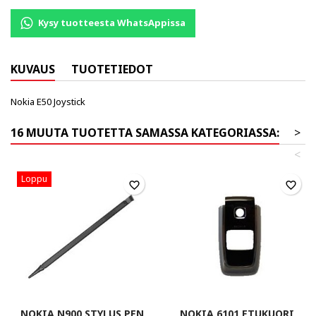
Kysy tuotteesta WhatsAppissa
KUVAUS
TUOTETIEDOT
Nokia E50 Joystick
16 MUUTA TUOTETTA SAMASSA KATEGORIASSA:
>
<
Loppu
favorite_border
favorite_border
NOKIA N900 STYLUS PEN
NOKIA 6101 ETUKUORI,