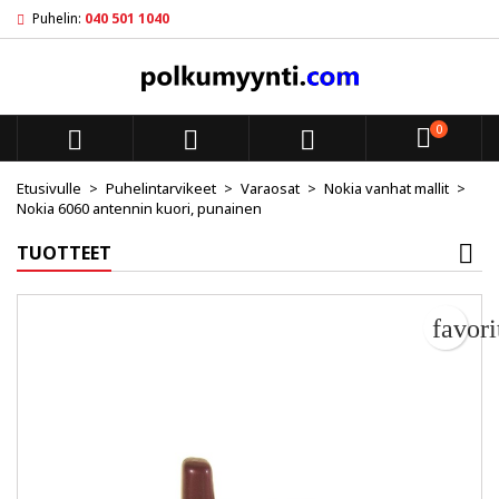
Puhelin:
040 501 1040
My wishlists
Luo toivelista
Kirjaudu sisään
add_circle_outline
Create new list
Sinun pitää olla kirjautunut jotta voit lisätä tuotteita toivelistal
Toivelistan nimi
0



Peruuta
Kirjaudu s
Etusivulle
Puhelintarvikeet
Varaosat
Nokia vanhat mallit
Nokia 6060 antennin kuori, punainen
Peruuta
Luo toiv
TUOTTEET
favor