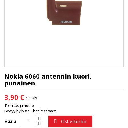
Nokia 6060 antennin kuori,
punainen
3,90 €
sis. alv
Toimitus ja nouto
Löytyy hyllystä – heti matkaan!
Ostoskoriin

Määrä