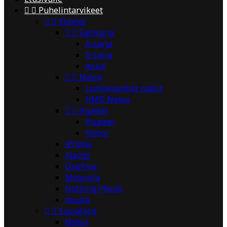


Puhelintarvikeet


Kotelot


Samsung
A-sarja
S-sarja
muut


Nokia
Lumia/vanhat mallit
HMD Nokia


Huawei
Huawei
Honor
iPhone
Xiaomi
OnePlus
Motorola
Nothing Phone
muuta


Suojalasit
Nokia