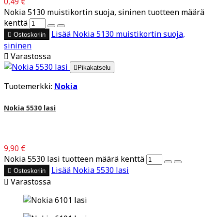
0,49 €
Nokia 5130 muistikortin suoja, sininen tuotteen määrä
kenttä
Lisää
Nokia 5130 muistikortin suoja,

Ostoskoriin
sininen

Varastossa

Pikakatselu
Tuotemerkki:
Nokia
Nokia 5530 lasi
9,90 €
Nokia 5530 lasi tuotteen määrä kenttä
Lisää
Nokia 5530 lasi

Ostoskoriin

Varastossa