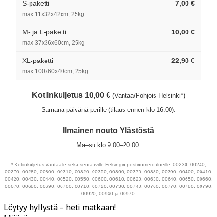
S-paketti
7,00 €
max 11x32x42cm, 25kg
M- ja L-paketti
10,00 €
max 37x36x60cm, 25kg
XL-paketti
22,90 €
max 100x60x40cm, 25kg
Kotiinkuljetus 10,00 €
(Vantaa/Pohjois-Helsinki*)
Samana päivänä perille (tilaus ennen klo 16.00).
Ilmainen nouto Ylästöstä
Ma–su klo 9.00–20.00.
* Kotiinkuljetus Vantaalle sekä seuraaville Helsingin postinumeroalueille: 00230, 00240,
00270, 00280, 00300, 00310, 00320, 00350, 00360, 00370, 00380, 00390, 00400, 00410,
00420, 00430, 00440, 00520, 00550, 00600, 00610, 00620, 00630, 00640, 00650, 00660,
00670, 00680, 00690, 00700, 00710, 00720, 00730, 00740, 00760, 00770, 00780, 00790,
00920, 00940 ja 00970.
Löytyy hyllystä – heti matkaan!