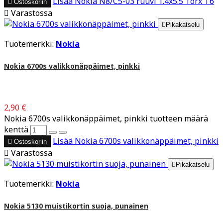
Lisää
Nokia N8/C5-03 ruuvi 1.4x5.5 Torx T6

Ostoskoriin

Varastossa

Pikakatselu
Tuotemerkki:
Nokia
Nokia 6700s valikkonäppäimet, pinkki
2,90 €
Nokia 6700s valikkonäppäimet, pinkki tuotteen määrä
kenttä
Lisää
Nokia 6700s valikkonäppäimet, pinkki

Ostoskoriin

Varastossa

Pikakatselu
Tuotemerkki:
Nokia
Nokia 5130 muistikortin suoja, punainen