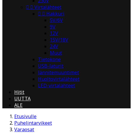
230V


Virtalähteet


Hakkuri
5V/6V
9V
12V
15V/18V
24V
Muut
Tietokone
USB-laturit
Jännitemuuntimet
Huoltovirtalähteet
LED-virtalähteet
Hitit
UUTTA
ALE
Etusivulle
Puhelintarvikeet
Varaosat