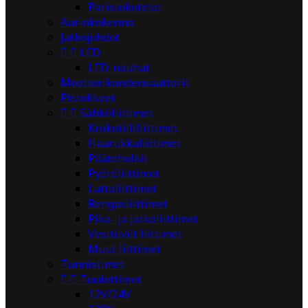
Paristokotelot
Aurinkokenno
Jatkojohdot


LED
LED-nauhat
Moottorikondensaattorit
Pistokkeet


Sähköliittimet
Krokotiililiittimet
Haarukkaliittimet
Pääteholkit
Pyöröliittimet
Lattaliittimet
Rengasliittimet
Pika- ja jatkoliittimet
Vesitiiviit liittimet
Muut liittimet
Tunnistimet


Tuulettimet
12V/24V