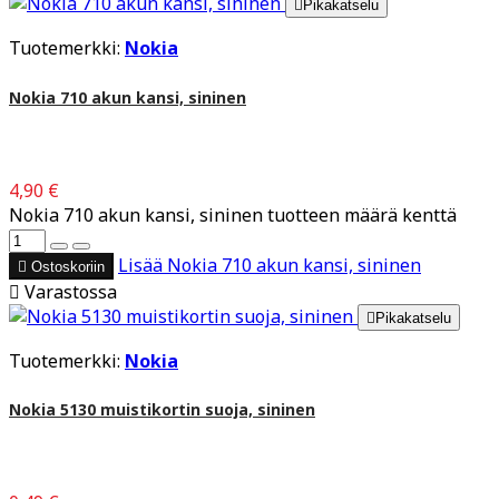

Pikakatselu
Tuotemerkki:
Nokia
Nokia 710 akun kansi, sininen
4,90 €
Nokia 710 akun kansi, sininen tuotteen määrä kenttä
Lisää
Nokia 710 akun kansi, sininen

Ostoskoriin

Varastossa

Pikakatselu
Tuotemerkki:
Nokia
Nokia 5130 muistikortin suoja, sininen