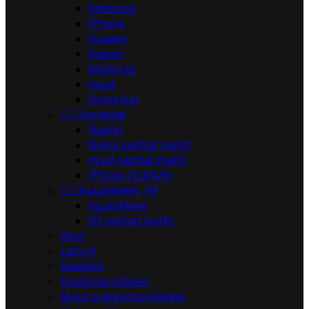
Samsung
iPhone
Huawei
Xiaomi
Motorola
muut
Universal


Varaosat
Näytöt
Nokia vanhat mallit
muut vanhat mallit
iPhone (3/4/5/6)


Kuulokkeet, HF
Kuulokkeet
HF vanhat mallit
Akut
Laturit
Kaapelit
Huoltotarvikkeet
Muut puhelintarvikkeet