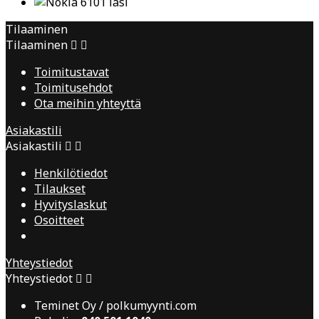
Tilaaminen
Tilaaminen


Toimitustavat
Toimitusehdot
Ota meihin yhteyttä
Asiakastili
Asiakastili


Henkilötiedot
Tilaukset
Hyvityslaskut
Osoitteet
Yhteystiedot
Yhteystiedot


Teminet Oy / polkumyynti.com