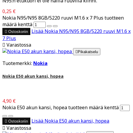
N95:n etukuori ei ole näillä ruuvilla kiinni.
0,25 €
Nokia N95/N95 8GB/5220 ruuvi M1.6 x 7 Plus tuotteen
määrä kenttä
Lisää
Nokia N95/N95 8GB/5220 ruuvi M1.6 x

Ostoskoriin
7 Plus

Varastossa

Pikakatselu
Tuotemerkki:
Nokia
Nokia E50 akun kansi, hopea
4,90 €
Nokia E50 akun kansi, hopea tuotteen määrä kenttä
Lisää
Nokia E50 akun kansi, hopea

Ostoskoriin

Varastossa