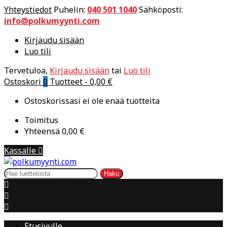
Yhteystiedot
Puhelin:
040 501 1040
Sähköposti:
info@polkumyynti.com
Kirjaudu sisään
Luo tili
Tervetuloa,
Kirjaudu sisään
tai
Luo tili
Ostoskori
0
Tuotteet -
0,00 €
Ostoskorissasi ei ole enää tuotteita
Toimitus
Yhteensä
0,00 €
Kassalle

Haku



Etusivulle