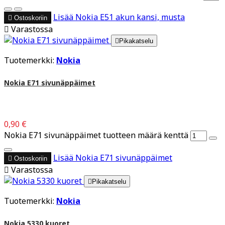
Lisää
Nokia E51 akun kansi, musta

Ostoskoriin

Varastossa

Pikakatselu
Tuotemerkki:
Nokia
Nokia E71 sivunäppäimet
0,90 €
Nokia E71 sivunäppäimet tuotteen määrä kenttä
Lisää
Nokia E71 sivunäppäimet

Ostoskoriin

Varastossa

Pikakatselu
Tuotemerkki:
Nokia
Nokia 5330 kuoret