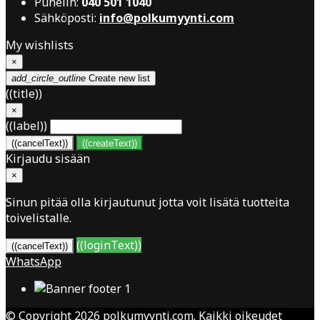
Puhelin:
040 501 1040
Sähköposti:
info@polkumyynti.com
My wishlists
×
add_circle_outline
Create new list
((title))
×
((label))
((cancelText))
((createText))
Kirjaudu sisään
×
Sinun pitää olla kirjautunut jotta voit lisätä tuotteita
toivelistalle.
((loginText))
((cancelText))
WhatsApp
© Copyright 2026 polkumyynti.com. Kaikki oikeudet