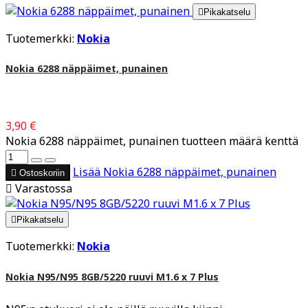

Pikakatselu
Tuotemerkki:
Nokia
Nokia 6288 näppäimet, punainen
3,90 €
Nokia 6288 näppäimet, punainen tuotteen määrä kenttä
Lisää
Nokia 6288 näppäimet, punainen

Ostoskoriin

Varastossa

Pikakatselu
Tuotemerkki:
Nokia
Nokia N95/N95 8GB/5220 ruuvi M1.6 x 7 Plus