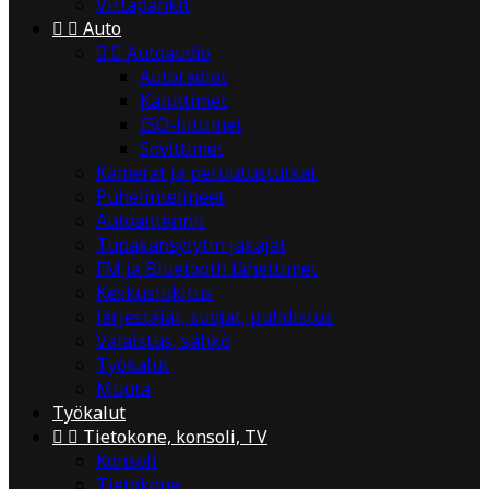
Virtapankit


Auto


Autoaudio
Autoradiot
Kaiuttimet
ISO-liittimet
Sovittimet
Kamerat ja peruutustutkat
Puhelintelineet
Autoantennit
Tupakansytytin jakajat
FM ja Bluetooth lähettimet
Keskuslukitus
Järjestäjät, suojat, puhdistus
Valaistus, sähkö
Työkalut
Muuta
Työkalut


Tietokone, konsoli, TV
Konsoli
Tietokone