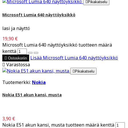

Pikakatselu
Microsoft Lumia 640 näyttöyksikkö
lasi ja näyttö
19,90 €
Microsoft Lumia 640 näyttöyksikkö tuotteen määrä
kenttä
Lisää
Microsoft Lumia 640 näyttöyksikkö

Ostoskoriin

Varastossa

Pikakatselu
Tuotemerkki:
Nokia
Nokia E51 akun kansi, musta
3,90 €
Nokia E51 akun kansi, musta tuotteen määrä kenttä