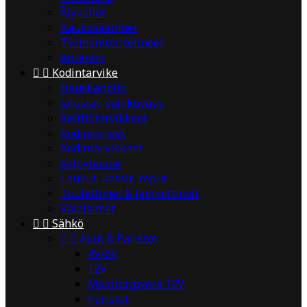
Älykellot
Kaukosäätimet
TV/monitoritelineet
Antennit


Kodintarvike
Hauskanpito
Jalustat, valokuvaus
Keittiötarvikkeet
Kodinkoneet
Kodintarvikkeet
Kylpyhuone
Laukut, kassit, reput
Tuulettimet & lämmittimet
Valaisimet


Sähkö


Akut & Paristot
4V/6V
12V
Moottoripyörä 12V
Paristot