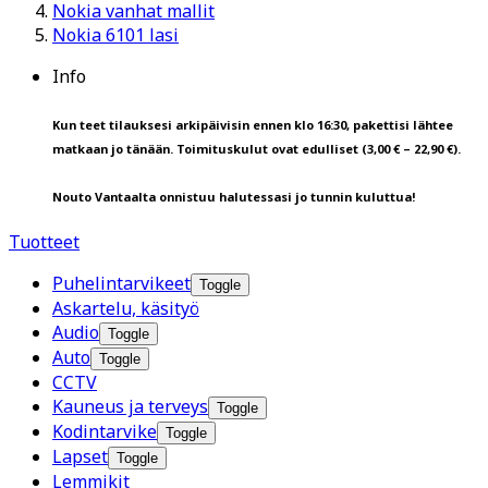
Nokia vanhat mallit
Nokia 6101 lasi
Info
Kun teet tilauksesi arkipäivisin ennen klo 16:30, pakettisi lähtee
matkaan jo tänään. Toimituskulut ovat edulliset (3,00 € – 22,90 €).
Nouto Vantaalta onnistuu halutessasi jo tunnin kuluttua!
Tuotteet
Puhelintarvikeet
Toggle
Askartelu, käsityö
Audio
Toggle
Auto
Toggle
CCTV
Kauneus ja terveys
Toggle
Kodintarvike
Toggle
Lapset
Toggle
Lemmikit