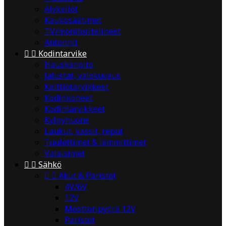
Älykellot
Kaukosäätimet
TV/monitoritelineet
Antennit


Kodintarvike
Hauskanpito
Jalustat, valokuvaus
Keittiötarvikkeet
Kodinkoneet
Kodintarvikkeet
Kylpyhuone
Laukut, kassit, reput
Tuulettimet & lämmittimet
Valaisimet


Sähkö


Akut & Paristot
4V/6V
12V
Moottoripyörä 12V
Paristot