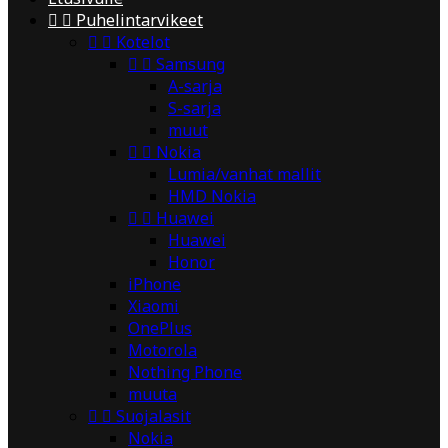


Puhelintarvikeet


Kotelot


Samsung
A-sarja
S-sarja
muut


Nokia
Lumia/vanhat mallit
HMD Nokia


Huawei
Huawei
Honor
iPhone
Xiaomi
OnePlus
Motorola
Nothing Phone
muuta


Suojalasit
Nokia