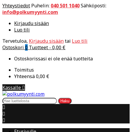
Yhteystiedot
Puhelin:
040 501 1040
Sähköposti:
info@polkumyynti.com
Kirjaudu sisään
Luo tili
Tervetuloa,
Kirjaudu sisään
tai
Luo tili
Ostoskori
0
Tuotteet -
0,00 €
Ostoskorissasi ei ole enää tuotteita
Toimitus
Yhteensä
0,00 €
Kassalle

Haku



Etusivulle