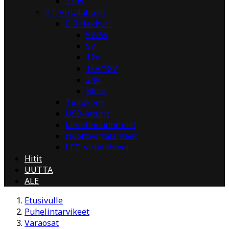
230V


Virtalähteet


Hakkuri
5V/6V
9V
12V
15V/18V
24V
Muut
Tietokone
USB-laturit
Jännitemuuntimet
Huoltovirtalähteet
LED-virtalähteet
Hitit
UUTTA
ALE
Etusivulle
Puhelintarvikeet
Varaosat