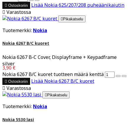
Lisää
Nokia 625/207/208 puheäänikaiutin

Ostoskoriin

Varastossa

Pikakatselu
Tuotemerkki:
Nokia
Nokia 6267 B/C kuoret
Nokia 6267 B-C Cover, Displayframe + Keypadframe
silver
3,90 €
Nokia 6267 B/C kuoret tuotteen määrä kenttä
Lisää
Nokia 6267 B/C kuoret

Ostoskoriin

Varastossa

Pikakatselu
Tuotemerkki:
Nokia
Nokia 5530 lasi