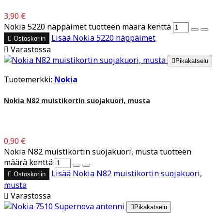
3,90 €
Nokia 5220 näppäimet tuotteen määrä kenttä
Lisää
Nokia 5220 näppäimet

Ostoskoriin

Varastossa

Pikakatselu
Tuotemerkki:
Nokia
Nokia N82 muistikortin suojakuori, musta
0,90 €
Nokia N82 muistikortin suojakuori, musta tuotteen
määrä kenttä
Lisää
Nokia N82 muistikortin suojakuori,

Ostoskoriin
musta

Varastossa

Pikakatselu