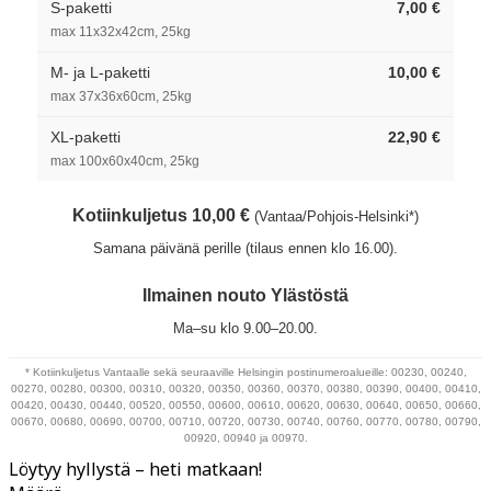
S-paketti
7,00 €
max 11x32x42cm, 25kg
M- ja L-paketti
10,00 €
max 37x36x60cm, 25kg
XL-paketti
22,90 €
max 100x60x40cm, 25kg
Kotiinkuljetus 10,00 €
(Vantaa/Pohjois-Helsinki*)
Samana päivänä perille (tilaus ennen klo 16.00).
Ilmainen nouto Ylästöstä
Ma–su klo 9.00–20.00.
* Kotiinkuljetus Vantaalle sekä seuraaville Helsingin postinumeroalueille: 00230, 00240,
00270, 00280, 00300, 00310, 00320, 00350, 00360, 00370, 00380, 00390, 00400, 00410,
00420, 00430, 00440, 00520, 00550, 00600, 00610, 00620, 00630, 00640, 00650, 00660,
00670, 00680, 00690, 00700, 00710, 00720, 00730, 00740, 00760, 00770, 00780, 00790,
00920, 00940 ja 00970.
Löytyy hyllystä – heti matkaan!