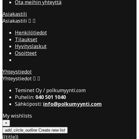
Ota meihin yhteyttä
Asiakastili
Asiakastili


Henkilötiedot
Tilaukset
Hyvityslaskut
Osoitteet
Yhteystiedot
Yhteystiedot


Teminet Oy / polkumyynti.com
Puhelin:
040 501 1040
Sähköposti:
info@polkumyynti.com
My wishlists
×
add_circle_outline
Create new list
((title))