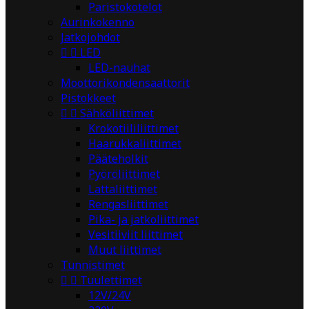
Paristokotelot
Aurinkokenno
Jatkojohdot


LED
LED-nauhat
Moottorikondensaattorit
Pistokkeet


Sähköliittimet
Krokotiililiittimet
Haarukkaliittimet
Pääteholkit
Pyöröliittimet
Lattaliittimet
Rengasliittimet
Pika- ja jatkoliittimet
Vesitiiviit liittimet
Muut liittimet
Tunnistimet


Tuulettimet
12V/24V