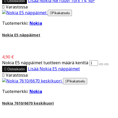
Lisää
Nokia N8 ruuvi Torx T4, 4IP

Ostoskoriin

Varastossa

Pikakatselu
Tuotemerkki:
Nokia
Nokia E5 näppäimet
4,90 €
Nokia E5 näppäimet tuotteen määrä kenttä
Lisää
Nokia E5 näppäimet

Ostoskoriin

Varastossa

Pikakatselu
Tuotemerkki:
Nokia
Nokia 7610/6670 keskikuori