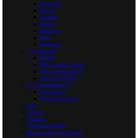
Samsung
iPhone
Huawei
Xiaomi
Motorola
muut
Universal


Varaosat
Näytöt
Nokia vanhat mallit
muut vanhat mallit
iPhone (3/4/5/6)


Kuulokkeet, HF
Kuulokkeet
HF vanhat mallit
Akut
Laturit
Kaapelit
Huoltotarvikkeet
Muut puhelintarvikkeet