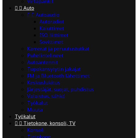
Virtapankit


Auto


Autoaudio
Autoradiot
Kaiuttimet
ISO-liittimet
Sovittimet
Kamerat ja peruutustutkat
Puhelintelineet
Autoantennit
Tupakansytytin jakajat
FM ja Bluetooth lähettimet
Keskuslukitus
Järjestäjät, suojat, puhdistus
Valaistus, sähkö
Työkalut
Muuta
Työkalut


Tietokone, konsoli, TV
Konsoli
Tietokone