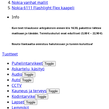
Nokia vanhat mallit
Nokia 6111 Flashlight Flex kaapeli
Info
Kun teet tilauksesi arkipäivisin ennen klo 16:30, pakettisi lähtee
matkaan jo tänään. Toimituskulut ovat edulliset (3,00 € – 22,90 €).
Nouto Vantaalta onnistuu halutessasi jo tunnin kuluttua!
Tuotteet
Puhelintarvikeet
Toggle
Askartelu, käsityö
Audio
Toggle
Auto
Toggle
CCTV
Kauneus ja terveys
Toggle
Kodintarvike
Toggle
Lapset
Toggle
Lemmikit