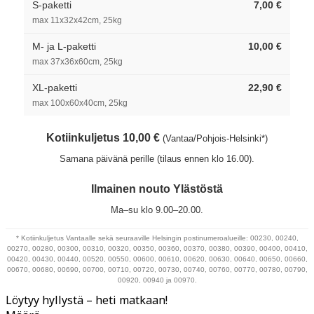
S-paketti
7,00 €
max 11x32x42cm, 25kg
M- ja L-paketti
10,00 €
max 37x36x60cm, 25kg
XL-paketti
22,90 €
max 100x60x40cm, 25kg
Kotiinkuljetus 10,00 €
(Vantaa/Pohjois-Helsinki*)
Samana päivänä perille (tilaus ennen klo 16.00).
Ilmainen nouto Ylästöstä
Ma–su klo 9.00–20.00.
* Kotiinkuljetus Vantaalle sekä seuraaville Helsingin postinumeroalueille: 00230, 00240,
00270, 00280, 00300, 00310, 00320, 00350, 00360, 00370, 00380, 00390, 00400, 00410,
00420, 00430, 00440, 00520, 00550, 00600, 00610, 00620, 00630, 00640, 00650, 00660,
00670, 00680, 00690, 00700, 00710, 00720, 00730, 00740, 00760, 00770, 00780, 00790,
00920, 00940 ja 00970.
Löytyy hyllystä – heti matkaan!