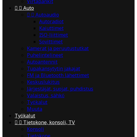
Virtapankit


Auto


Autoaudio
Autoradiot
Kaiuttimet
ISO-liittimet
Sovittimet
Kamerat ja peruutustutkat
Puhelintelineet
Autoantennit
Tupakansytytin jakajat
FM ja Bluetooth lähettimet
Keskuslukitus
Järjestäjät, suojat, puhdistus
Valaistus, sähkö
Työkalut
Muuta
Työkalut


Tietokone, konsoli, TV
Konsoli
Tietokone