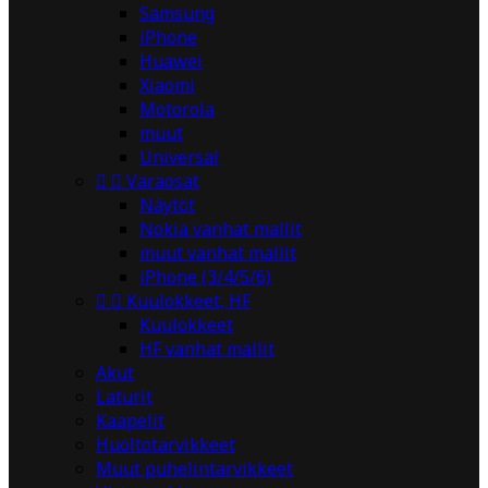
Samsung
iPhone
Huawei
Xiaomi
Motorola
muut
Universal


Varaosat
Näytöt
Nokia vanhat mallit
muut vanhat mallit
iPhone (3/4/5/6)


Kuulokkeet, HF
Kuulokkeet
HF vanhat mallit
Akut
Laturit
Kaapelit
Huoltotarvikkeet
Muut puhelintarvikkeet