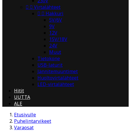
230V


Virtalähteet


Hakkuri
5V/6V
9V
12V
15V/18V
24V
Muut
Tietokone
USB-laturit
Jännitemuuntimet
Huoltovirtalähteet
LED-virtalähteet
Hitit
UUTTA
ALE
Etusivulle
Puhelintarvikeet
Varaosat