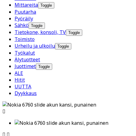
Mittareita
Toggle
Puutarha
Pyöräily
Sähkö
Toggle
Tietokone, konsoli, TV
Toggle
Toimisto
Urheilu ja ulkoilu
Toggle
Työkalut
Älytuotteet
Juottimet
Toggle
ALE
Hitit
UUTTA
Dyykkaus


