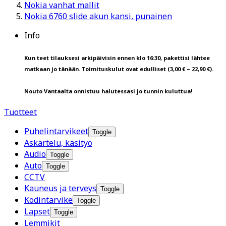
Nokia vanhat mallit
Nokia 6760 slide akun kansi, punainen
Info
Kun teet tilauksesi arkipäivisin ennen klo 16:30, pakettisi lähtee
matkaan jo tänään. Toimituskulut ovat edulliset (3,00 € – 22,90 €).
Nouto Vantaalta onnistuu halutessasi jo tunnin kuluttua!
Tuotteet
Puhelintarvikeet
Toggle
Askartelu, käsityö
Audio
Toggle
Auto
Toggle
CCTV
Kauneus ja terveys
Toggle
Kodintarvike
Toggle
Lapset
Toggle
Lemmikit