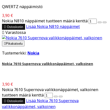
QWERTZ näppäimistö
3,90 €
Nokia N810 näppäimet tuotteen määrä kenttä
Lisää
Nokia N810 näppäimet

Ostoskoriin

Varastossa

Pikakatselu
Tuotemerkki:
Nokia
Nokia 7610 Supernova valikkonäppäimet, valkoinen
3,90 €
Nokia 7610 Supernova valikkonäppäimet, valkoinen
tuotteen määrä kenttä
Lisää
Nokia 7610 Supernova

Ostoskoriin
valikkonäppäimet, valkoinen