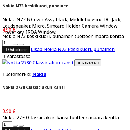
Nokia N73 keskikuori, punainen
Nokia N73 B Cover Assy black, Middlehousing DC-Jack,
Loudspeaker, Micro, Simcard Holder, Camera Window,
4,90 €
Powerkey, IRDA Window.
Nokia N73 keskikuori, punainen tuotteen määrä kenttä
Lisää
Nokia N73 keskikuori, punainen

Ostoskoriin

Varastossa

Pikakatselu
Tuotemerkki:
Nokia
Nokia 2730 Classic akun kansi
3,90 €
Nokia 2730 Classic akun kansi tuotteen määrä kenttä