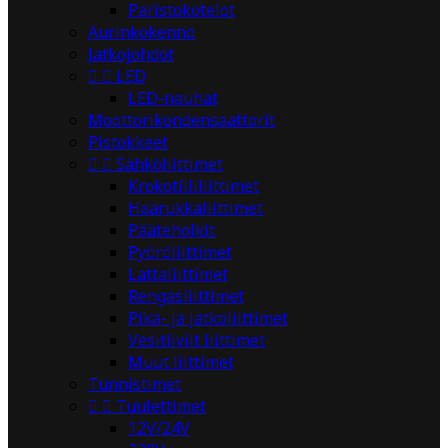
Paristokotelot
Aurinkokenno
Jatkojohdot


LED
LED-nauhat
Moottorikondensaattorit
Pistokkeet


Sähköliittimet
Krokotiililiittimet
Haarukkaliittimet
Pääteholkit
Pyöröliittimet
Lattaliittimet
Rengasliittimet
Pika- ja jatkoliittimet
Vesitiiviit liittimet
Muut liittimet
Tunnistimet


Tuulettimet
12V/24V