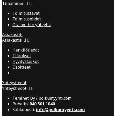
Tilaaminen


Toimitustavat
Toimitusehdot
Ota meihin yhteyttä
Asiakastili
Asiakastili


Henkilötiedot
Tilaukset
Hyvityslaskut
Osoitteet
Yhteystiedot
Yhteystiedot


Teminet Oy / polkumyynti.com
Puhelin:
040 501 1040
Sähköposti:
info@polkumyynti.com