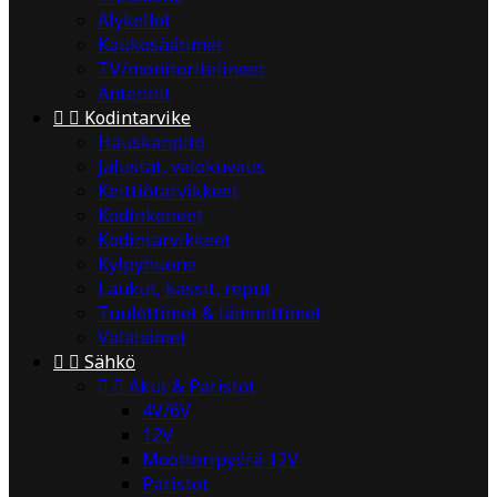
Älykellot
Kaukosäätimet
TV/monitoritelineet
Antennit


Kodintarvike
Hauskanpito
Jalustat, valokuvaus
Keittiötarvikkeet
Kodinkoneet
Kodintarvikkeet
Kylpyhuone
Laukut, kassit, reput
Tuulettimet & lämmittimet
Valaisimet


Sähkö


Akut & Paristot
4V/6V
12V
Moottoripyörä 12V
Paristot