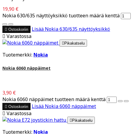
19,90 €
Nokia 630/635 näyttöyksikkö tuotteen määrä kenttä
Lisää
Nokia 630/635 näyttöyksikkö

Ostoskoriin

Varastossa

Pikakatselu
Tuotemerkki:
Nokia
Nokia 6060 näppäimet
3,90 €
Nokia 6060 näppäimet tuotteen määrä kenttä
Lisää
Nokia 6060 näppäimet

Ostoskoriin

Varastossa

Pikakatselu
Tuotemerkki:
Nokia