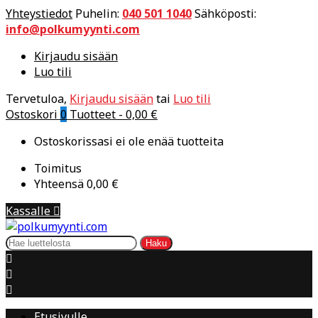
Yhteystiedot
Puhelin:
040 501 1040
Sähköposti:
info@polkumyynti.com
Kirjaudu sisään
Luo tili
Tervetuloa,
Kirjaudu sisään
tai
Luo tili
Ostoskori
0
Tuotteet -
0,00 €
Ostoskorissasi ei ole enää tuotteita
Toimitus
Yhteensä
0,00 €
Kassalle

Haku



Etusivulle