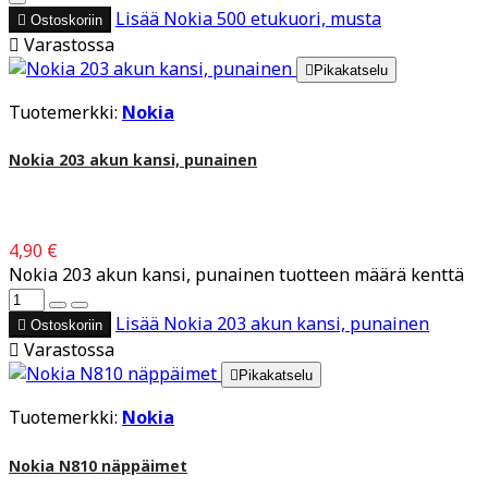
Lisää
Nokia 500 etukuori, musta

Ostoskoriin

Varastossa

Pikakatselu
Tuotemerkki:
Nokia
Nokia 203 akun kansi, punainen
4,90 €
Nokia 203 akun kansi, punainen tuotteen määrä kenttä
Lisää
Nokia 203 akun kansi, punainen

Ostoskoriin

Varastossa

Pikakatselu
Tuotemerkki:
Nokia
Nokia N810 näppäimet