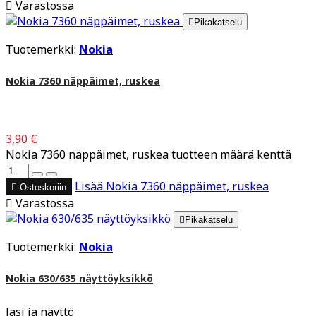

Varastossa

Pikakatselu
Tuotemerkki:
Nokia
Nokia 7360 näppäimet, ruskea
3,90 €
Nokia 7360 näppäimet, ruskea tuotteen määrä kenttä
Lisää
Nokia 7360 näppäimet, ruskea

Ostoskoriin

Varastossa

Pikakatselu
Tuotemerkki:
Nokia
Nokia 630/635 näyttöyksikkö
lasi ja näyttö