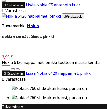
Lisää
Nokia C5 antennin kuori

Ostoskoriin

Varastossa

Pikakatselu
Tuotemerkki:
Nokia
Nokia 6120 näppäimet, pinkki
3,90 €
Nokia 6120 näppäimet, pinkki tuotteen määrä kenttä
Lisää
Nokia 6120 näppäimet, pinkki

Ostoskoriin

Varastossa
Tilaaminen