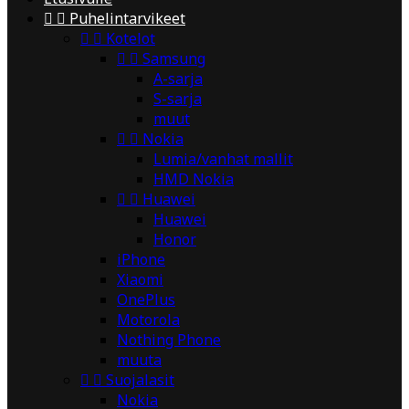


Puhelintarvikeet


Kotelot


Samsung
A-sarja
S-sarja
muut


Nokia
Lumia/vanhat mallit
HMD Nokia


Huawei
Huawei
Honor
iPhone
Xiaomi
OnePlus
Motorola
Nothing Phone
muuta


Suojalasit
Nokia