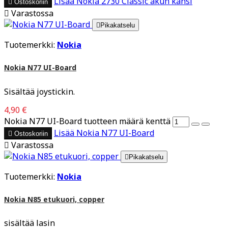
Lisää
Nokia 2730 Classic akun kansi

Ostoskoriin

Varastossa

Pikakatselu
Tuotemerkki:
Nokia
Nokia N77 UI-Board
Sisältää joystickin.
4,90 €
Nokia N77 UI-Board tuotteen määrä kenttä
Lisää
Nokia N77 UI-Board

Ostoskoriin

Varastossa

Pikakatselu
Tuotemerkki:
Nokia
Nokia N85 etukuori, copper
sisältää lasin