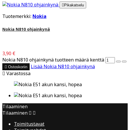

Pikakatselu
Tuotemerkki:
Nokia
Nokia N810 ohjainkynä
3,90 €
Nokia N810 ohjainkynä tuotteen määrä kenttä
Lisää
Nokia N810 ohjainkynä

Ostoskoriin

Varastossa
Tilaaminen
Tilaaminen


Toimitustavat