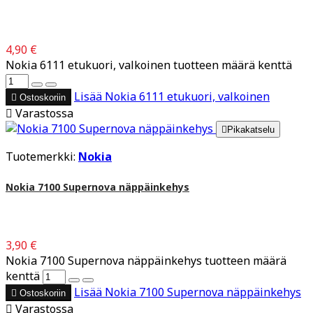
4,90 €
Nokia 6111 etukuori, valkoinen tuotteen määrä kenttä
Lisää
Nokia 6111 etukuori, valkoinen

Ostoskoriin

Varastossa

Pikakatselu
Tuotemerkki:
Nokia
Nokia 7100 Supernova näppäinkehys
3,90 €
Nokia 7100 Supernova näppäinkehys tuotteen määrä
kenttä
Lisää
Nokia 7100 Supernova näppäinkehys

Ostoskoriin

Varastossa