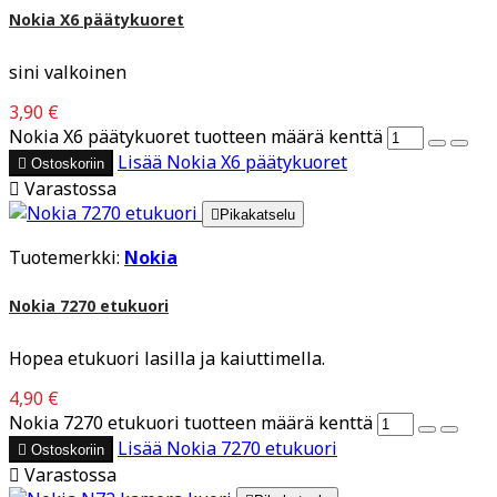
Nokia X6 päätykuoret
sini valkoinen
3,90 €
Nokia X6 päätykuoret tuotteen määrä kenttä
Lisää
Nokia X6 päätykuoret

Ostoskoriin

Varastossa

Pikakatselu
Tuotemerkki:
Nokia
Nokia 7270 etukuori
Hopea etukuori lasilla ja kaiuttimella.
4,90 €
Nokia 7270 etukuori tuotteen määrä kenttä
Lisää
Nokia 7270 etukuori

Ostoskoriin

Varastossa