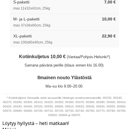
S-paketti
7,00 €
max 11x32x42cm, 25kg
M- ja L-paketti
10,00 €
max 37x36x60cm, 25kg
XL-paketti
22,90 €
max 100x60x40cm, 25kg
Kotiinkuljetus 10,00 €
(Vantaa/Pohjois-Helsinki*)
Samana päivänä perille (tilaus ennen klo 16.00).
Ilmainen nouto Ylästöstä
Ma–su klo 9.00–20.00.
* Kotiinkuljetus Vantaalle sekä seuraaville Helsingin postinumeroalueille: 00230, 00240,
00270, 00280, 00300, 00310, 00320, 00350, 00360, 00370, 00380, 00390, 00400, 00410,
00420, 00430, 00440, 00520, 00550, 00600, 00610, 00620, 00630, 00640, 00650, 00660,
00670, 00680, 00690, 00700, 00710, 00720, 00730, 00740, 00760, 00770, 00780, 00790,
00920, 00940 ja 00970.
Löytyy hyllystä – heti matkaan!