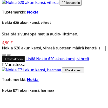

Pikakatselu
Tuotemerkki:
Nokia
Nokia 620 akun kansi, vihreä
Sisältää sivunäppäimet ja audio-liittimen.
4,90 €
Nokia 620 akun kansi, vihreä tuotteen määrä kenttä
Lisää
Nokia 620 akun kansi, vihreä

Ostoskoriin

Varastossa

Pikakatselu
Tuotemerkki:
Nokia
Nokia E71 akun kansi, harmaa