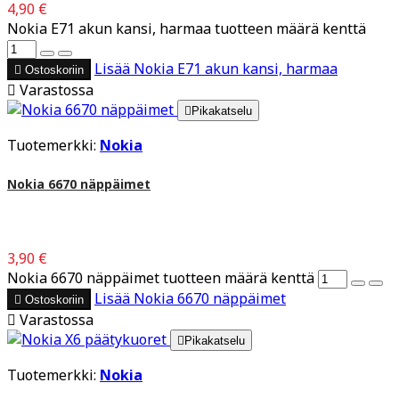
4,90 €
Nokia E71 akun kansi, harmaa tuotteen määrä kenttä
Lisää
Nokia E71 akun kansi, harmaa

Ostoskoriin

Varastossa

Pikakatselu
Tuotemerkki:
Nokia
Nokia 6670 näppäimet
3,90 €
Nokia 6670 näppäimet tuotteen määrä kenttä
Lisää
Nokia 6670 näppäimet

Ostoskoriin

Varastossa

Pikakatselu
Tuotemerkki:
Nokia