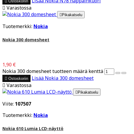
Lisää
Nokia N78 näppäinkuori

Ostoskoriin

Varastossa

Pikakatselu
Tuotemerkki:
Nokia
Nokia 300 domesheet
1,90 €
Nokia 300 domesheet tuotteen määrä kenttä
Lisää
Nokia 300 domesheet

Ostoskoriin

Varastossa

Pikakatselu
Viite:
107507
Tuotemerkki:
Nokia
Nokia 610 Lumia LCD-näyttö