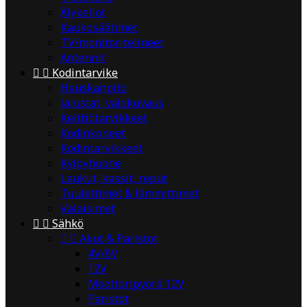
Älykellot
Kaukosäätimet
TV/monitoritelineet
Antennit


Kodintarvike
Hauskanpito
Jalustat, valokuvaus
Keittiötarvikkeet
Kodinkoneet
Kodintarvikkeet
Kylpyhuone
Laukut, kassit, reput
Tuulettimet & lämmittimet
Valaisimet


Sähkö


Akut & Paristot
4V/6V
12V
Moottoripyörä 12V
Paristot