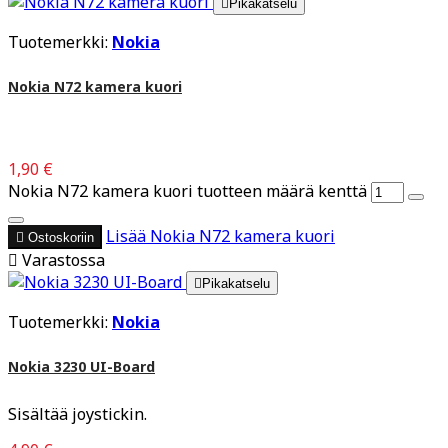

Pikakatselu
Tuotemerkki:
Nokia
Nokia N72 kamera kuori
1,90 €
Nokia N72 kamera kuori tuotteen määrä kenttä
Lisää
Nokia N72 kamera kuori

Ostoskoriin

Varastossa

Pikakatselu
Tuotemerkki:
Nokia
Nokia 3230 UI-Board
Sisältää joystickin.