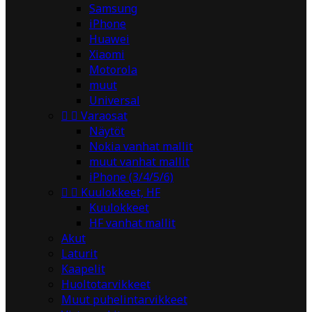
Samsung
iPhone
Huawei
Xiaomi
Motorola
muut
Universal


Varaosat
Näytöt
Nokia vanhat mallit
muut vanhat mallit
iPhone (3/4/5/6)


Kuulokkeet, HF
Kuulokkeet
HF vanhat mallit
Akut
Laturit
Kaapelit
Huoltotarvikkeet
Muut puhelintarvikkeet