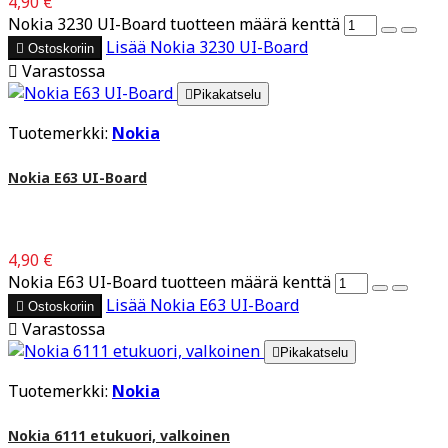
4,90 €
Nokia 3230 UI-Board tuotteen määrä kenttä
Lisää
Nokia 3230 UI-Board

Ostoskoriin

Varastossa

Pikakatselu
Tuotemerkki:
Nokia
Nokia E63 UI-Board
4,90 €
Nokia E63 UI-Board tuotteen määrä kenttä
Lisää
Nokia E63 UI-Board

Ostoskoriin

Varastossa

Pikakatselu
Tuotemerkki:
Nokia
Nokia 6111 etukuori, valkoinen