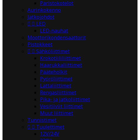
Paristokotelot
Aurinkokenno
Jatkojohdot


LED
LED-nauhat
Moottorikondensaattorit
Pistokkeet


Sähköliittimet
Krokotiililiittimet
Haarukkaliittimet
Pääteholkit
Pyöröliittimet
Lattaliittimet
Rengasliittimet
Pika- ja jatkoliittimet
Vesitiiviit liittimet
Muut liittimet
Tunnistimet


Tuulettimet
12V/24V