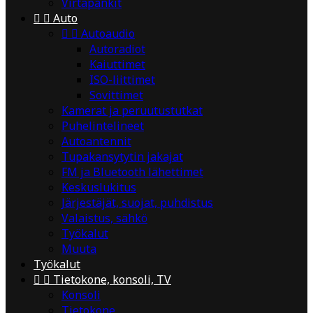
Virtapankit


Auto


Autoaudio
Autoradiot
Kaiuttimet
ISO-liittimet
Sovittimet
Kamerat ja peruutustutkat
Puhelintelineet
Autoantennit
Tupakansytytin jakajat
FM ja Bluetooth lähettimet
Keskuslukitus
Järjestäjät, suojat, puhdistus
Valaistus, sähkö
Työkalut
Muuta
Työkalut


Tietokone, konsoli, TV
Konsoli
Tietokone