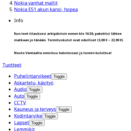
Nokia vanhat mallit
Nokia E51 akun kansi, hopea
Info
Kun teet tilauksesi arkipäivisin ennen klo 16:30, pakettisi lähtee
matkaan jo tänään. Toimituskulut ovat edulliset (3,00 € – 22,90 €).
Nouto Vantaalta onnistuu halutessasi jo tunnin kuluttua!
Tuotteet
Puhelintarvikeet
Toggle
Askartelu, käsityö
Audio
Toggle
Auto
Toggle
CCTV
Kauneus ja terveys
Toggle
Kodintarvike
Toggle
Lapset
Toggle
Lemmikit