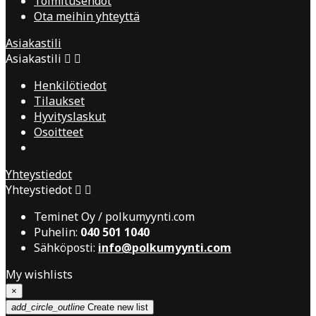
Toimitusehdot
Ota meihin yhteyttä
Asiakastili
Asiakastili


Henkilötiedot
Tilaukset
Hyvityslaskut
Osoitteet
Yhteystiedot
Yhteystiedot


Teminet Oy / polkumyynti.com
Puhelin:
040 501 1040
Sähköposti:
info@polkumyynti.com
My wishlists
×
add_circle_outline
Create new list