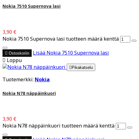
Nokia 7510 Supernova lasi
3,90 €
Nokia 7510 Supernova lasi tuotteen määrä kenttä
Lisää
Nokia 7510 Supernova lasi

Ostoskoriin

Loppu

Pikakatselu
Tuotemerkki:
Nokia
Nokia N78 näppäinkuori
3,90 €
Nokia N78 näppäinkuori tuotteen määrä kenttä