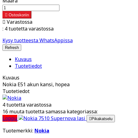
Määrä

Ostoskoriin

Varastossa
:
4 tuotetta varastossa
Kysy tuotteesta WhatsAppissa
Kuvaus
Tuotetiedot
Kuvaus
Nokia E51 akun kansi, hopea
Tuotetiedot
4 tuotetta varastossa
16 muuta tuotetta samassa kategoriassa:
Loppu

Pikakatselu
Tuotemerkki:
Nokia