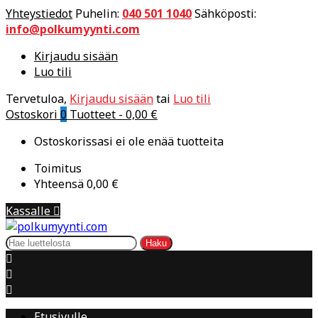
Yhteystiedot
Puhelin:
040 501 1040
Sähköposti:
info@polkumyynti.com
Kirjaudu sisään
Luo tili
Tervetuloa,
Kirjaudu sisään
tai
Luo tili
Ostoskori
0
Tuotteet -
0,00 €
Ostoskorissasi ei ole enää tuotteita
Toimitus
Yhteensä
0,00 €
Kassalle

Haku



Etusivulle