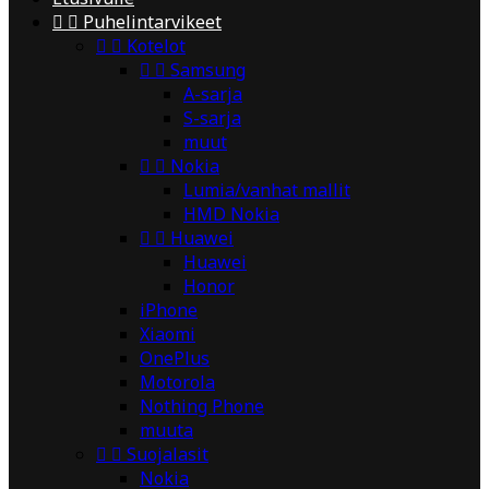


Puhelintarvikeet


Kotelot


Samsung
A-sarja
S-sarja
muut


Nokia
Lumia/vanhat mallit
HMD Nokia


Huawei
Huawei
Honor
iPhone
Xiaomi
OnePlus
Motorola
Nothing Phone
muuta


Suojalasit
Nokia