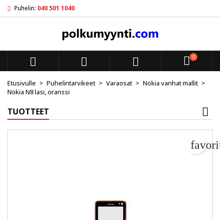
Puhelin:
040 501 1040
My wishlists
Luo toivelista
Kirjaudu sisään
add_circle_outline
Create new list
Sinun pitää olla kirjautunut jotta voit lisätä tuotteita toivelistal
Toivelistan nimi
0



Peruuta
Kirjaudu s
Etusivulle
Puhelintarvikeet
Varaosat
Nokia vanhat mallit
Nokia N8 lasi, oranssi
Peruuta
Luo toiv
TUOTTEET
favor