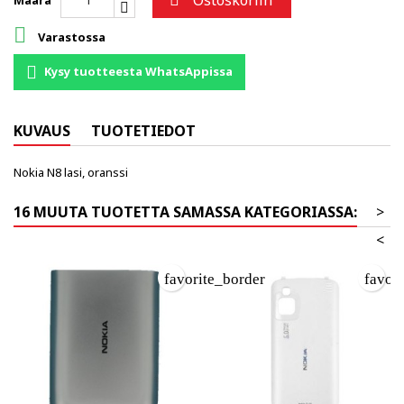
Ostoskoriin

Määrä

Varastossa
Kysy tuotteesta WhatsAppissa
KUVAUS
TUOTETIEDOT
Nokia N8 lasi, oranssi
16 MUUTA TUOTETTA SAMASSA KATEGORIASSA:
>
<
favorite_border
favor