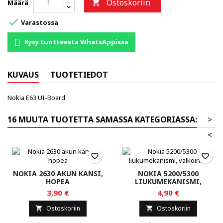
Ostoskoriin
Määrä


Varastossa
Kysy tuotteesta WhatsAppissa
KUVAUS
TUOTETIEDOT
Nokia E63 UI-Board
16 MUUTA TUOTETTA SAMASSA KATEGORIASSA:
>
<
favorite_border
favorite_border
NOKIA 2630 AKUN KANSI,
NOKIA 5200/5300
HOPEA
LIUKUMEKANISMI,
VALKOINEN
3,90 €
4,90 €
Ostoskoriin
Ostoskoriin

