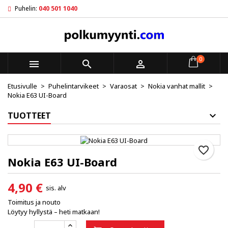
Puhelin:
040 501 1040
×
×
×
My wishlists
Luo toivelista
Kirjaudu sisään
Create new list
add_circle_outline
Sinun pitää olla kirjautunut jotta voit lisätä tuotteita
Toivelistan nimi
toivelistalle.
0



Etusivulle
Puhelintarvikeet
Varaosat
Nokia vanhat mallit
Peruuta
Kirjaudu sisään
Nokia E63 UI-Board
Peruuta
Luo toivelista
TUOTTEET
favorite_border
Nokia E63 UI-Board
4,90 €
sis. alv
Toimitus ja nouto
Löytyy hyllystä – heti matkaan!