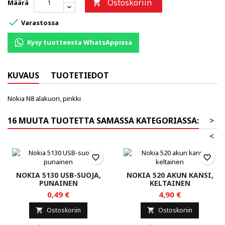
Ostoskoriin
Määrä


Varastossa
Kysy tuotteesta WhatsAppissa
KUVAUS
TUOTETIEDOT
Nokia N8 alakuori, pinkki
16 MUUTA TUOTETTA SAMASSA KATEGORIASSA:
>
<
favorite_border
favorite_border
NOKIA 5130 USB-SUOJA,
NOKIA 520 AKUN KANSI,
PUNAINEN
KELTAINEN
0,49 €
4,90 €
Ostoskoriin
Ostoskoriin

