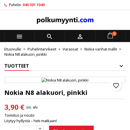
Puhelin:
040 501 1040
×
×
×
My wishlists
Luo toivelista
Kirjaudu sisään
Create new list
add_circle_outline
Sinun pitää olla kirjautunut jotta voit lisätä tuotteita
Toivelistan nimi
toivelistalle.
0



Etusivulle
Puhelintarvikeet
Varaosat
Nokia vanhat mallit
Peruuta
Kirjaudu sisään
Nokia N8 alakuori, pinkki
Peruuta
Luo toivelista
TUOTTEET
favorite_border
Nokia N8 alakuori, pinkki
3,90 €
sis. alv
Toimitus ja nouto
Löytyy hyllystä – heti matkaan!