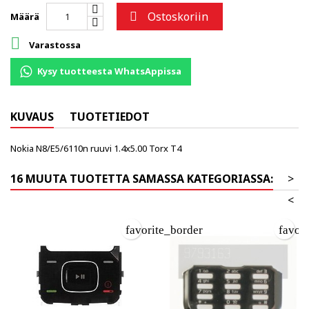
Ostoskoriin

Määrä

Varastossa
Kysy tuotteesta WhatsAppissa
KUVAUS
TUOTETIEDOT
Nokia N8/E5/6110n ruuvi 1.4x5.00 Torx T4
16 MUUTA TUOTETTA SAMASSA KATEGORIASSA:
>
<
favorite_border
favor