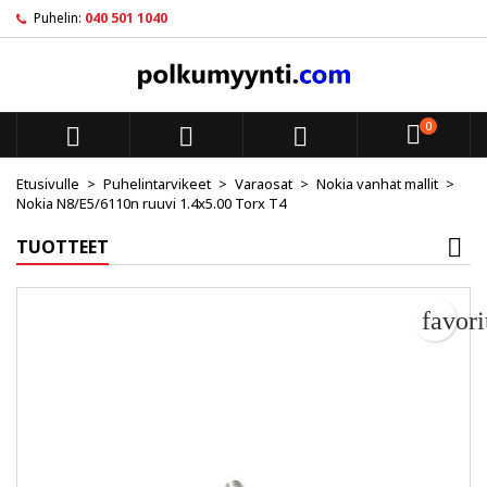
Puhelin:
040 501 1040
My wishlists
Luo toivelista
Kirjaudu sisään
add_circle_outline
Create new list
Sinun pitää olla kirjautunut jotta voit lisätä tuotteita toivelistal
Toivelistan nimi
0



Peruuta
Kirjaudu s
Etusivulle
Puhelintarvikeet
Varaosat
Nokia vanhat mallit
Nokia N8/E5/6110n ruuvi 1.4x5.00 Torx T4
Peruuta
Luo toiv
TUOTTEET
favor