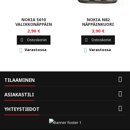
NOKIA 5610
NOKIA N82
VALIKKONÄPPÄIN
NÄPPÄINKUORI
2,90 €
3,90 €
Ostoskoriin
Ostoskoriin


Varastossa
Varastossa



TILAAMINEN

ASIAKASTILI

YHTEYSTIEDOT