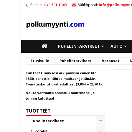
Puhelin:
040 501 1040
Sähköposti:
info@polkumyynt
M
L
K
add_circle_outline
Sin
To
ETUSIVULLE
PUHELINTARVIKEET
AUTO
Etusivulle
Puhelintarvikeet
Varaosat
N
Kun teet tilauksesi arkipäivisin ennen klo
16:30, pakettisi lähtee matkaan jo tänään.
Toimituskulut ovat edulliset (3,00 € – 22,90 €).
Nouto Vantaalta onnistuu halutessasi jo
tunnin kuluttua!
TUOTTEET
Puhelintarvikeet
Toggle
Kotelot