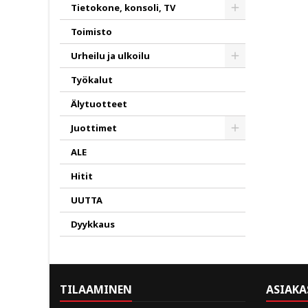
Toggle
Tietokone, konsoli, TV
Toggle
Toimisto
Urheilu ja ulkoilu
Toggle
Työkalut
Älytuotteet
Juottimet
Toggle
ALE
Hitit
UUTTA
Dyykkaus
TILAAMINEN
ASIAKA