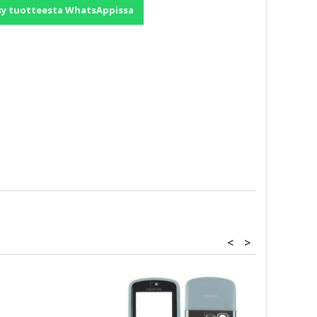
sy tuotteesta WhatsAppissa
<
>