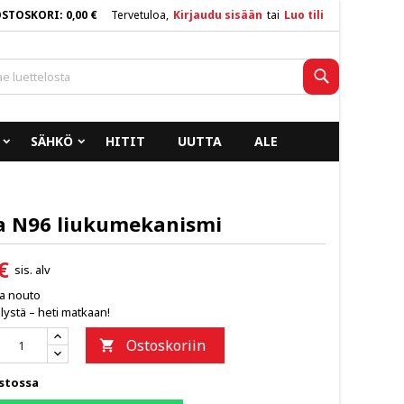
OSTOSKORI
0,00 €
Tervetuloa,
Kirjaudu sisään
tai
Luo tili
×
×
×
Haku
SÄHKÖ
HITIT
UUTTA
ALE
n
a
a N96 liukumekanismi
€
sis. alv
ja nouto
lystä – heti matkaan!
Ostoskoriin

stossa