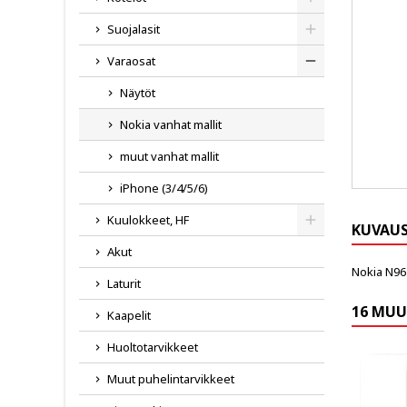
Toggle
Suojalasit
Toggle
Varaosat
Toggle
Näytöt
Nokia vanhat mallit
muut vanhat mallit
iPhone (3/4/5/6)
Kuulokkeet, HF
KUVAU
Toggle
Akut
Nokia N96
Laturit
16 MUU
Kaapelit
Huoltotarvikkeet
Muut puhelintarvikkeet