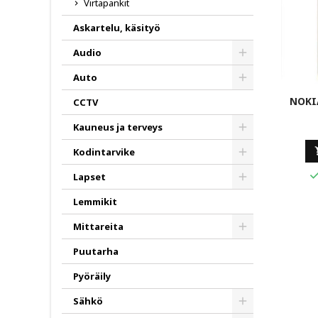
Virtapankit
Askartelu, käsityö
Audio
Toggle
Auto
Toggle
NOKI
CCTV
Kauneus ja terveys
Toggle
Kodintarvike
Toggle
Lapset
Toggle
Lemmikit
Mittareita
Toggle
Puutarha
Pyöräily
Sähkö