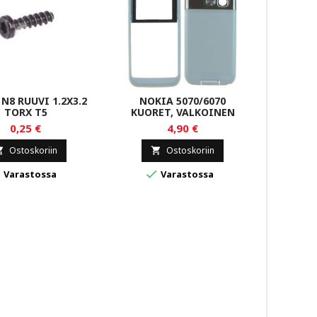
N8 RUUVI 1.2X3.2
NOKIA 5070/6070
NOKIA 
TORX T5
KUORET, VALKOINEN
0,25 €
4,90 €
Ostoskoriin
Ostoskoriin





Varastossa
Varastossa