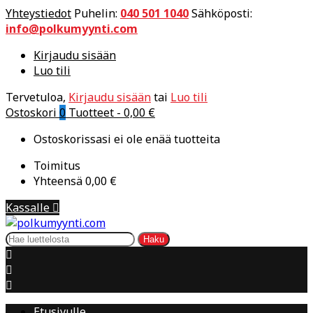
Yhteystiedot
Puhelin:
040 501 1040
Sähköposti:
info@polkumyynti.com
Kirjaudu sisään
Luo tili
Tervetuloa,
Kirjaudu sisään
tai
Luo tili
Ostoskori
0
Tuotteet -
0,00 €
Ostoskorissasi ei ole enää tuotteita
Toimitus
Yhteensä
0,00 €
Kassalle

Haku



Etusivulle