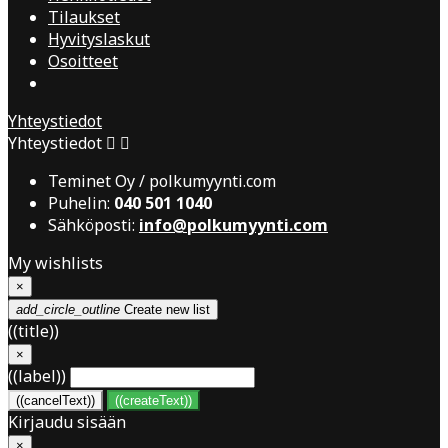
Tilaukset
Hyvityslaskut
Osoitteet
Yhteystiedot
Yhteystiedot


Teminet Oy / polkumyynti.com
Puhelin:
040 501 1040
Sähköposti:
info@polkumyynti.com
My wishlists
×
add_circle_outline
Create new list
((title))
×
((label))
((cancelText))
((createText))
Kirjaudu sisään
×