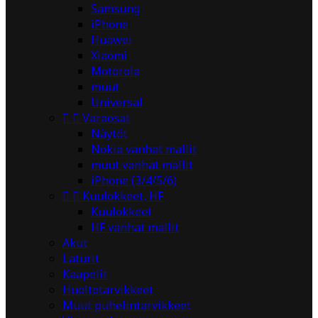
Samsung
iPhone
Huawei
Xiaomi
Motorola
muut
Universal


Varaosat
Näytöt
Nokia vanhat mallit
muut vanhat mallit
iPhone (3/4/5/6)


Kuulokkeet, HF
Kuulokkeet
HF vanhat mallit
Akut
Laturit
Kaapelit
Huoltotarvikkeet
Muut puhelintarvikkeet