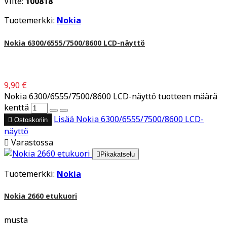
Viite:
100818
Tuotemerkki:
Nokia
Nokia 6300/6555/7500/8600 LCD-näyttö
9,90 €
Nokia 6300/6555/7500/8600 LCD-näyttö tuotteen määrä
kenttä
Lisää
Nokia 6300/6555/7500/8600 LCD-

Ostoskoriin
näyttö

Varastossa

Pikakatselu
Tuotemerkki:
Nokia
Nokia 2660 etukuori
musta