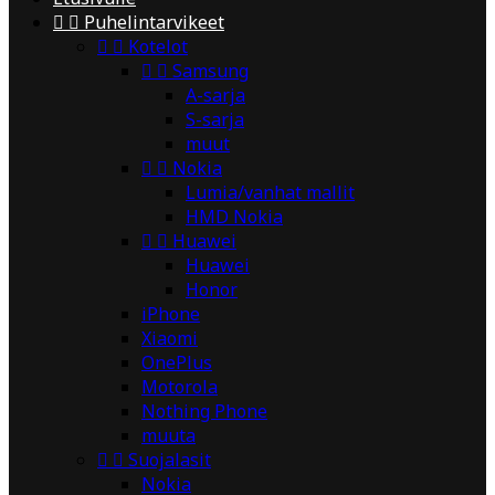


Puhelintarvikeet


Kotelot


Samsung
A-sarja
S-sarja
muut


Nokia
Lumia/vanhat mallit
HMD Nokia


Huawei
Huawei
Honor
iPhone
Xiaomi
OnePlus
Motorola
Nothing Phone
muuta


Suojalasit
Nokia