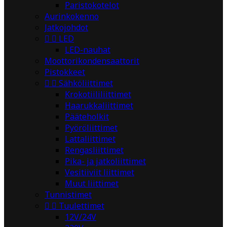
Paristokotelot
Aurinkokenno
Jatkojohdot


LED
LED-nauhat
Moottorikondensaattorit
Pistokkeet


Sähköliittimet
Krokotiililiittimet
Haarukkaliittimet
Pääteholkit
Pyöröliittimet
Lattaliittimet
Rengasliittimet
Pika- ja jatkoliittimet
Vesitiiviit liittimet
Muut liittimet
Tunnistimet


Tuulettimet
12V/24V