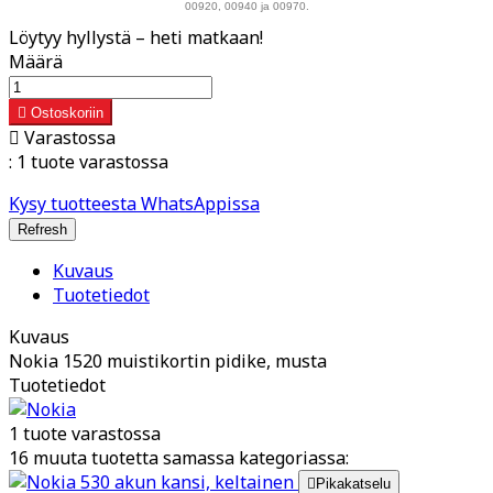
00920, 00940 ja 00970.
Löytyy hyllystä – heti matkaan!
Määrä

Ostoskoriin

Varastossa
:
1 tuote varastossa
Kysy tuotteesta WhatsAppissa
Kuvaus
Tuotetiedot
Kuvaus
Nokia 1520 muistikortin pidike, musta
Tuotetiedot
1 tuote varastossa
16 muuta tuotetta samassa kategoriassa:

Pikakatselu