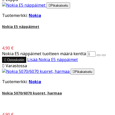

Pikakatselu
Tuotemerkki:
Nokia
Nokia E5 näppäimet
4,90 €
Nokia E5 näppäimet tuotteen määrä kenttä
Lisää
Nokia E5 näppäimet

Ostoskoriin

Varastossa

Pikakatselu
Tuotemerkki:
Nokia
Nokia 5070/6070 kuoret, harmaa
4,90 €