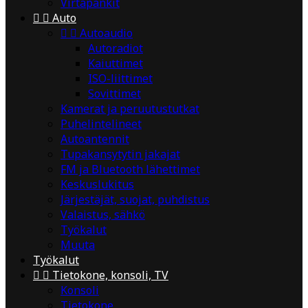
Virtapankit


Auto


Autoaudio
Autoradiot
Kaiuttimet
ISO-liittimet
Sovittimet
Kamerat ja peruutustutkat
Puhelintelineet
Autoantennit
Tupakansytytin jakajat
FM ja Bluetooth lähettimet
Keskuslukitus
Järjestäjät, suojat, puhdistus
Valaistus, sähkö
Työkalut
Muuta
Työkalut


Tietokone, konsoli, TV
Konsoli
Tietokone