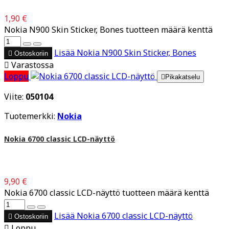
1,90 €
Nokia N900 Skin Sticker, Bones tuotteen määrä kenttä
Lisää
Nokia N900 Skin Sticker, Bones

Ostoskoriin

Varastossa
Loppu

Pikakatselu
Viite:
050104
Tuotemerkki:
Nokia
Nokia 6700 classic LCD-näyttö
9,90 €
Nokia 6700 classic LCD-näyttö tuotteen määrä kenttä
Lisää
Nokia 6700 classic LCD-näyttö

Ostoskoriin

Loppu