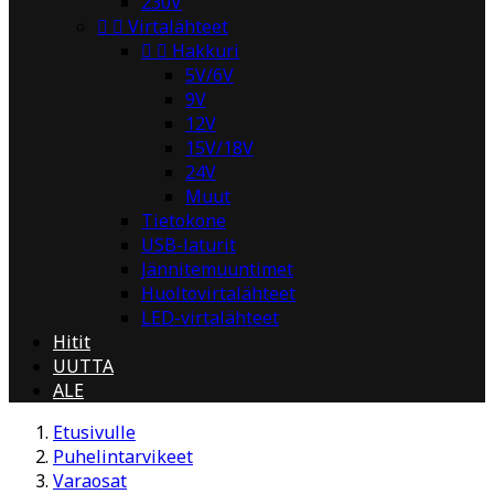
230V


Virtalähteet


Hakkuri
5V/6V
9V
12V
15V/18V
24V
Muut
Tietokone
USB-laturit
Jännitemuuntimet
Huoltovirtalähteet
LED-virtalähteet
Hitit
UUTTA
ALE
Etusivulle
Puhelintarvikeet
Varaosat