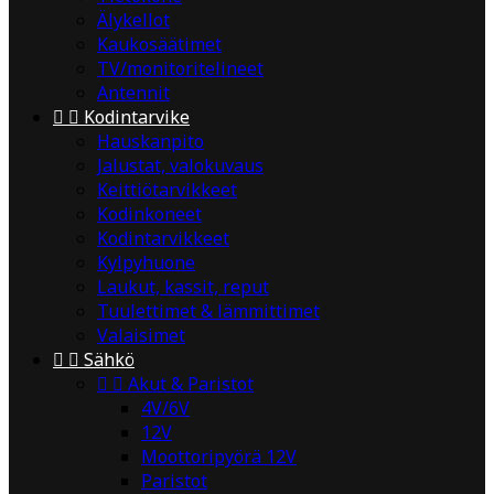
Älykellot
Kaukosäätimet
TV/monitoritelineet
Antennit


Kodintarvike
Hauskanpito
Jalustat, valokuvaus
Keittiötarvikkeet
Kodinkoneet
Kodintarvikkeet
Kylpyhuone
Laukut, kassit, reput
Tuulettimet & lämmittimet
Valaisimet


Sähkö


Akut & Paristot
4V/6V
12V
Moottoripyörä 12V
Paristot