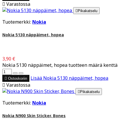

Varastossa

Pikakatselu
Tuotemerkki:
Nokia
Nokia 5130 näppäimet, hopea
3,90 €
Nokia 5130 näppäimet, hopea tuotteen määrä kenttä
Lisää
Nokia 5130 näppäimet, hopea

Ostoskoriin

Varastossa

Pikakatselu
Tuotemerkki:
Nokia
Nokia N900 Skin Sticker, Bones