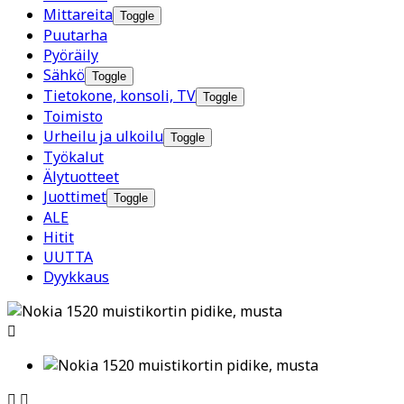
Mittareita
Toggle
Puutarha
Pyöräily
Sähkö
Toggle
Tietokone, konsoli, TV
Toggle
Toimisto
Urheilu ja ulkoilu
Toggle
Työkalut
Älytuotteet
Juottimet
Toggle
ALE
Hitit
UUTTA
Dyykkaus


