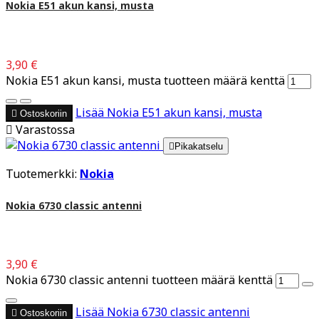
Nokia E51 akun kansi, musta
3,90 €
Nokia E51 akun kansi, musta tuotteen määrä kenttä
Lisää
Nokia E51 akun kansi, musta

Ostoskoriin

Varastossa

Pikakatselu
Tuotemerkki:
Nokia
Nokia 6730 classic antenni
3,90 €
Nokia 6730 classic antenni tuotteen määrä kenttä
Lisää
Nokia 6730 classic antenni

Ostoskoriin