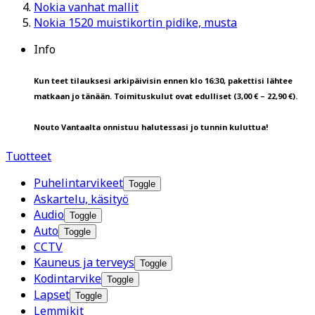
Nokia vanhat mallit
Nokia 1520 muistikortin pidike, musta
Info
Kun teet tilauksesi arkipäivisin ennen klo 16:30, pakettisi lähtee
matkaan jo tänään. Toimituskulut ovat edulliset (3,00 € – 22,90 €).
Nouto Vantaalta onnistuu halutessasi jo tunnin kuluttua!
Tuotteet
Puhelintarvikeet
Toggle
Askartelu, käsityö
Audio
Toggle
Auto
Toggle
CCTV
Kauneus ja terveys
Toggle
Kodintarvike
Toggle
Lapset
Toggle
Lemmikit