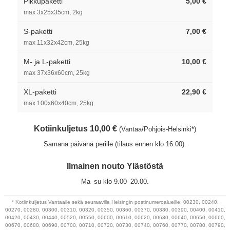
Pikkupaketti
5,00 €
max 3x25x35cm, 2kg
S-paketti
7,00 €
max 11x32x42cm, 25kg
M- ja L-paketti
10,00 €
max 37x36x60cm, 25kg
XL-paketti
22,90 €
max 100x60x40cm, 25kg
Kotiinkuljetus 10,00 €
(Vantaa/Pohjois-Helsinki*)
Samana päivänä perille (tilaus ennen klo 16.00).
Ilmainen nouto Ylästöstä
Ma–su klo 9.00–20.00.
* Kotiinkuljetus Vantaalle sekä seuraaville Helsingin postinumeroalueille: 00230, 00240,
00270, 00280, 00300, 00310, 00320, 00350, 00360, 00370, 00380, 00390, 00400, 00410,
00420, 00430, 00440, 00520, 00550, 00600, 00610, 00620, 00630, 00640, 00650, 00660,
00670, 00680, 00690, 00700, 00710, 00720, 00730, 00740, 00760, 00770, 00780, 00790,