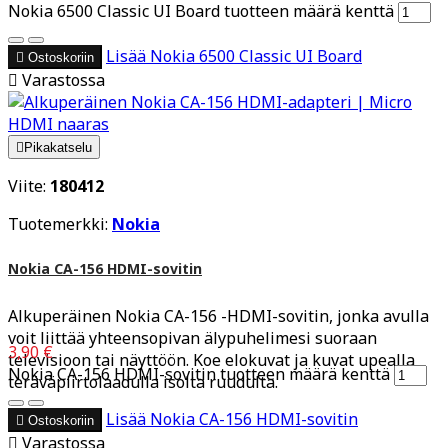
Nokia 6500 Classic UI Board tuotteen määrä kenttä
Lisää
Nokia 6500 Classic UI Board

Ostoskoriin

Varastossa

Pikakatselu
Viite:
180412
Tuotemerkki:
Nokia
Nokia CA-156 HDMI-sovitin
Alkuperäinen Nokia CA-156 -HDMI-sovitin, jonka avulla
voit liittää yhteensopivan älypuhelimesi suoraan
3,90 €
televisioon tai näyttöön. Koe elokuvat ja kuvat upealla
Nokia CA-156 HDMI-sovitin tuotteen määrä kenttä
teräväpiirtolaadulla isolta ruudulta.
Lisää
Nokia CA-156 HDMI-sovitin

Ostoskoriin

Varastossa