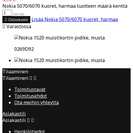
Nokia 5070/6070 kuoret, harmaa tuotteen määrä kenttä
Lisää
Nokia 5070/6070 kuoret, harmaa

Ostoskoriin

Varastossa
0269D92
Tilaaminen
Tilaaminen


Toimitustavat
Toimitusehdot
Ota meihin yhteyttä
Asiakastili
Asiakastili


Henkilötiedot