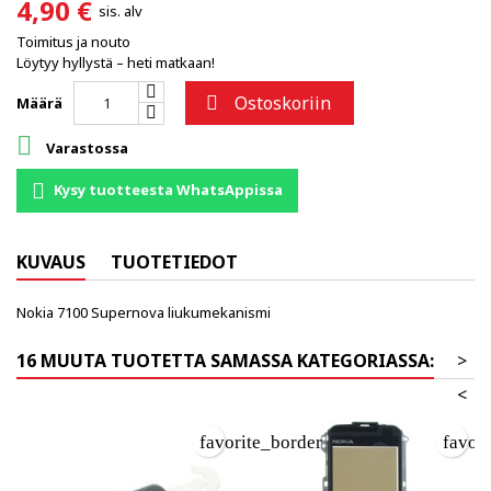
4,90 €
sis. alv
Toimitus ja nouto
Löytyy hyllystä – heti matkaan!
Ostoskoriin

Määrä

Varastossa
Kysy tuotteesta WhatsAppissa
KUVAUS
TUOTETIEDOT
Nokia 7100 Supernova liukumekanismi
16 MUUTA TUOTETTA SAMASSA KATEGORIASSA:
>
<
favorite_border
favor