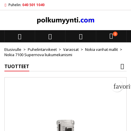
Puhelin:
040 501 1040
My wishlists
Luo toivelista
Kirjaudu sisään
add_circle_outline
Create new list
Sinun pitää olla kirjautunut jotta voit lisätä tuotteita toivelistal
Toivelistan nimi
0



Peruuta
Kirjaudu s
Etusivulle
Puhelintarvikeet
Varaosat
Nokia vanhat mallit
Nokia 7100 Supernova liukumekanismi
Peruuta
Luo toiv
TUOTTEET
favor