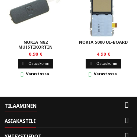
NOKIA N82
NOKIA 5000 UI-BOARD
MUISTIKORTIN
SUOJAKUORI, MUSTA
0,90 €
4,90 €
Ostoskoriin
Ostoskoriin


Varastossa
Varastossa



TILAAMINEN

ASIAKASTILI

YHTEYSTIEDOT