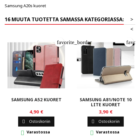
Samsung A20s kuoret
16 MUUTA TUOTETTA SAMASSA KATEGORIASSA:
>
<
favorite_border
favor
SAMSUNG A52 KUORET
SAMSUNG A81/NOTE 10
LITE KUORET
4,90 €
3,90 €
Ostoskoriin
Ostoskoriin


Varastossa
Varastossa

