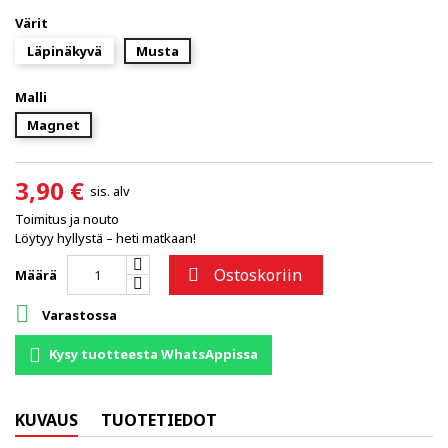
Värit
Läpinäkyvä
Musta
Malli
Magnet
3,90 €
sis. alv
Toimitus ja nouto
Löytyy hyllystä – heti matkaan!
Ostoskoriin

Määrä

Varastossa
Kysy tuotteesta WhatsAppissa
KUVAUS
TUOTETIEDOT