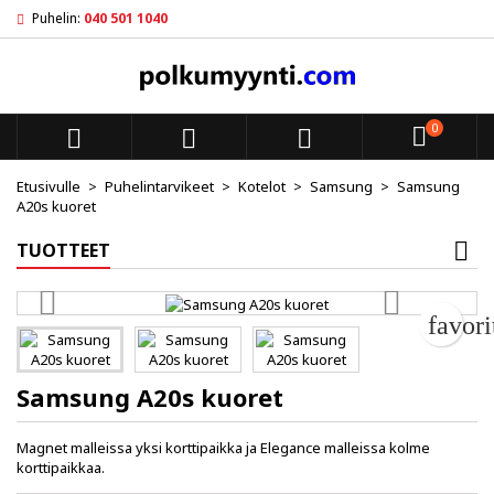
Puhelin:
040 501 1040
My wishlists
Luo toivelista
Kirjaudu sisään
add_circle_outline
Create new list
Sinun pitää olla kirjautunut jotta voit lisätä tuotteita toivelistal
Toivelistan nimi
0



Peruuta
Kirjaudu s
Etusivulle
Puhelintarvikeet
Kotelot
Samsung
Samsung
A20s kuoret
Peruuta
Luo toiv
TUOTTEET
favor
Samsung A20s kuoret
Magnet malleissa yksi korttipaikka ja Elegance malleissa kolme
korttipaikkaa.