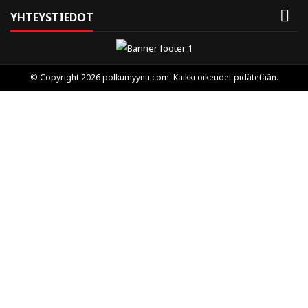

YHTEYSTIEDOT
© Copyright 2026 polkumyynti.com. Kaikki oikeudet pidätetään.