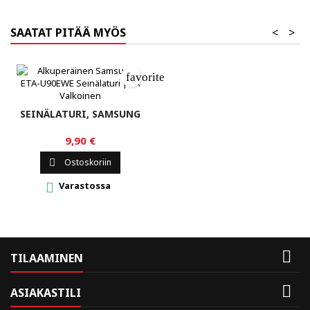
SAATAT PITÄÄ MYÖS
<
>
favorite_border
SEINÄLATURI, SAMSUNG
9,90 €
Ostoskoriin

Varastossa


TILAAMINEN

ASIAKASTILI