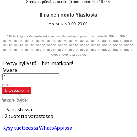
Samana päivänä perille (tilaus ennen klo 16.00).
Ilmainen nouto Ylästöstä
Ma–su klo 9.00–20.00.
* Kotiinkuljetus Vantaalle sekä seuraaville Helsingin postinumeroalueille: 00230, 00240,
00270, 00280, 00300, 00310, 00320, 00350, 00360, 00370, 00380, 00390, 00400, 00410,
00420, 00430, 00440, 00520, 00550, 00600, 00610, 00620, 00630, 00640, 00650, 00660,
00670, 00680, 00690, 00700, 00710, 00720, 00730, 00740, 00760, 00770, 00780, 00790,
00920, 00940 ja 00970.
Löytyy hyllystä – heti matkaan!
Määrä

Ostoskoriin
favorite_border

Varastossa
:
2 tuotetta varastossa
Kysy tuotteesta WhatsAppissa