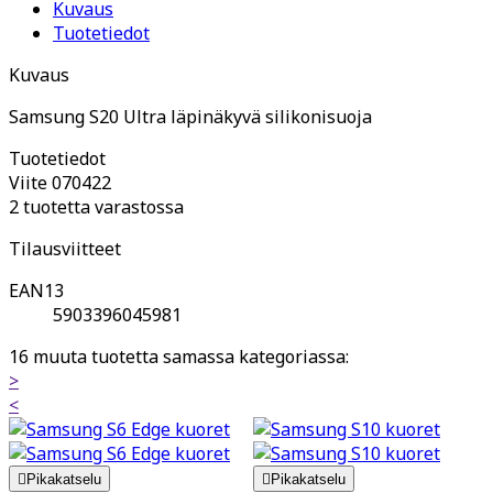
Kuvaus
Tuotetiedot
Kuvaus
Samsung S20 Ultra läpinäkyvä silikonisuoja
Tuotetiedot
Viite
070422
2 tuotetta varastossa
Tilausviitteet
EAN13
5903396045981
16 muuta tuotetta samassa kategoriassa:
>
<

Pikakatselu

Pikakatselu