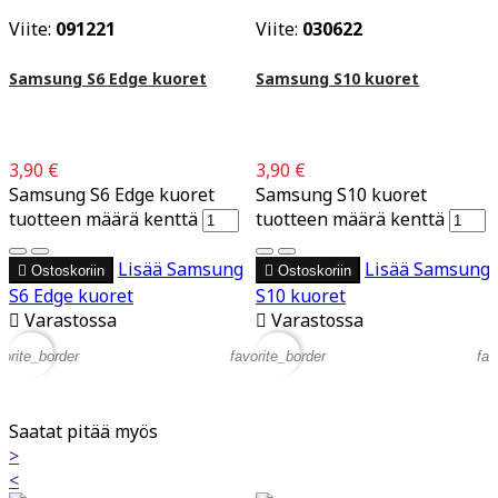
Viite:
091221
Viite:
030622
Samsung S6 Edge kuoret
Samsung S10 kuoret
3,90 €
3,90 €
Samsung S6 Edge kuoret
Samsung S10 kuoret
tuotteen määrä kenttä
tuotteen määrä kenttä
Lisää
Samsung
Lisää
Samsung

Ostoskoriin

Ostoskoriin
S6 Edge kuoret
S10 kuoret

Varastossa

Varastossa
vorite_border
favorite_border
fav
Saatat pitää myös
>
<