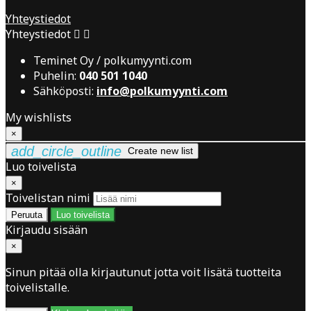
Yhteystiedot
Yhteystiedot


Teminet Oy / polkumyynti.com
Puhelin:
040 501 1040
Sähköposti:
info@polkumyynti.com
My wishlists
×
add_circle_outline
Create new list
Luo toivelista
×
Toivelistan nimi
Peruuta
Luo toivelista
Kirjaudu sisään
×
Sinun pitää olla kirjautunut jotta voit lisätä tuotteita
toivelistalle.