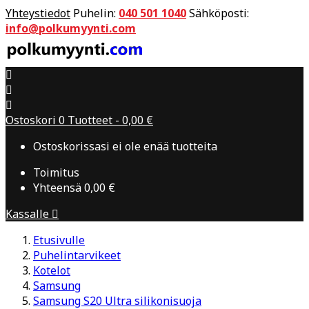
Yhteystiedot
Puhelin:
040 501 1040
Sähköposti:
info@polkumyynti.com



Ostoskori
0
Tuotteet -
0,00 €
Ostoskorissasi ei ole enää tuotteita
Toimitus
Yhteensä
0,00 €
Kassalle

Etusivulle
Puhelintarvikeet
Kotelot
Samsung
Samsung S20 Ultra silikonisuoja