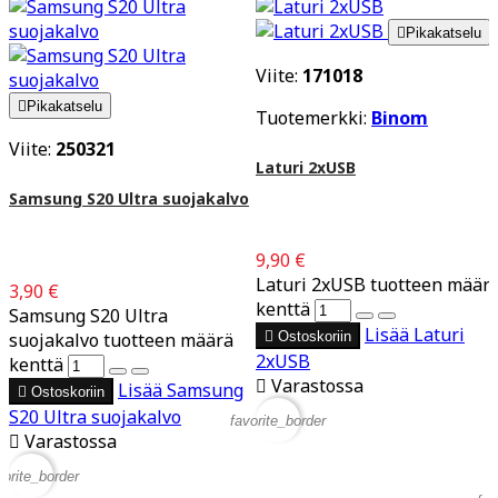

Pikakatselu
Viite:
171018

Pikakatselu
Tuotemerkki:
Binom
Viite:
250321
Laturi 2xUSB
Samsung S20 Ultra suojakalvo
9,90 €
Laturi 2xUSB tuotteen määr
3,90 €
kenttä
Samsung S20 Ultra
Lisää
Laturi
suojakalvo tuotteen määrä

Ostoskoriin
2xUSB
kenttä

Varastossa
Lisää
Samsung

Ostoskoriin
S20 Ultra suojakalvo
favorite_border

Varastossa
vorite_border