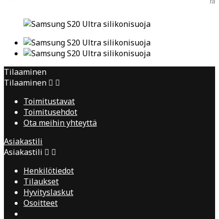
fav
Tilaaminen
Tilaaminen


Toimitustavat
Toimitusehdot
Ota meihin yhteyttä
Asiakastili
Asiakastili


Henkilötiedot
Tilaukset
Hyvityslaskut
Osoitteet