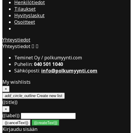
Henkilötiedot
Tilaukset
Hyvityslaskut
Osoitteet
Yhteystiedot
Yhteystiedot


Teminet Oy / polkumyynti.com
Puhelin:
040 501 1040
Sähköposti:
info@polkumyynti.com
My wishlists
×
add_circle_outline
Create new list
((title))
×
((label))
((cancelText))
((createText))
Kirjaudu sisään