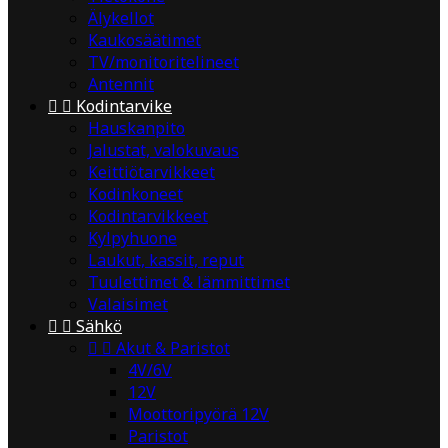
Älykellot
Kaukosäätimet
TV/monitoritelineet
Antennit


Kodintarvike
Hauskanpito
Jalustat, valokuvaus
Keittiötarvikkeet
Kodinkoneet
Kodintarvikkeet
Kylpyhuone
Laukut, kassit, reput
Tuulettimet & lämmittimet
Valaisimet


Sähkö


Akut & Paristot
4V/6V
12V
Moottoripyörä 12V
Paristot