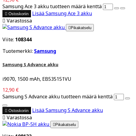
Samsung Ace 3 akku tuotteen määrä kenttä
Lisää
Samsung Ace 3 akku

Ostoskoriin

Varastossa

Pikakatselu
Viite:
108344
Tuotemerkki:
Samsung
Samsung S Advance akku
i9070, 1500 mAh, EB535151VU
12,90 €
Samsung S Advance akku tuotteen määrä kenttä
Lisää
Samsung S Advance akku

Ostoskoriin

Varastossa

Pikakatselu