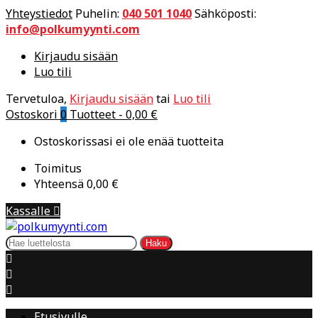
Yhteystiedot
Puhelin:
040 501 1040
Sähköposti:
info@polkumyynti.com
Kirjaudu sisään
Luo tili
Tervetuloa,
Kirjaudu sisään
tai
Luo tili
Ostoskori
0
Tuotteet -
0,00 €
Ostoskorissasi ei ole enää tuotteita
Toimitus
Yhteensä
0,00 €
Kassalle

Haku



Etusivulle