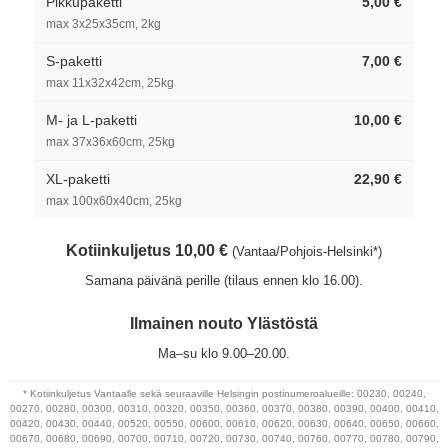
Pikkupaketti
5,00 €
max 3x25x35cm, 2kg
S-paketti
7,00 €
max 11x32x42cm, 25kg
M- ja L-paketti
10,00 €
max 37x36x60cm, 25kg
XL-paketti
22,90 €
max 100x60x40cm, 25kg
Kotiinkuljetus 10,00 €
(Vantaa/Pohjois-Helsinki*)
Samana päivänä perille (tilaus ennen klo 16.00).
Ilmainen nouto Ylästöstä
Ma–su klo 9.00–20.00.
* Kotiinkuljetus Vantaalle sekä seuraaville Helsingin postinumeroalueille: 00230, 00240,
00270, 00280, 00300, 00310, 00320, 00350, 00360, 00370, 00380, 00390, 00400, 00410,
00420, 00430, 00440, 00520, 00550, 00600, 00610, 00620, 00630, 00640, 00650, 00660,
00670, 00680, 00690, 00700, 00710, 00720, 00730, 00740, 00760, 00770, 00780, 00790,