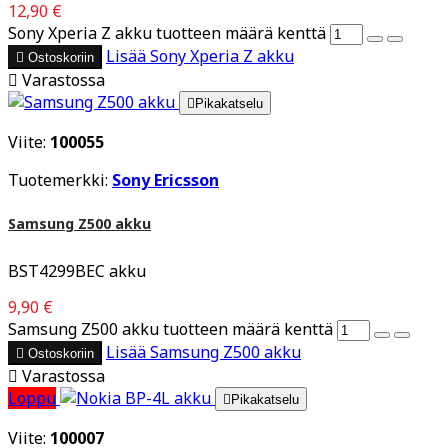
12,90 €
Sony Xperia Z akku tuotteen määrä kenttä
Lisää
Sony Xperia Z akku

Ostoskoriin

Varastossa

Pikakatselu
Viite:
100055
Tuotemerkki:
Sony Ericsson
Samsung Z500 akku
BST4299BEC akku
9,90 €
Samsung Z500 akku tuotteen määrä kenttä
Lisää
Samsung Z500 akku

Ostoskoriin

Varastossa
Loppu

Pikakatselu
Viite:
100007