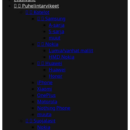


Puhelintarvikeet


Kotelot


Samsung
A-sarja
S-sarja
muut


Nokia
Lumia/vanhat mallit
HMD Nokia


Huawei
Huawei
Honor
iPhone
Xiaomi
OnePlus
Motorola
Nothing Phone
muuta


Suojalasit
Nokia