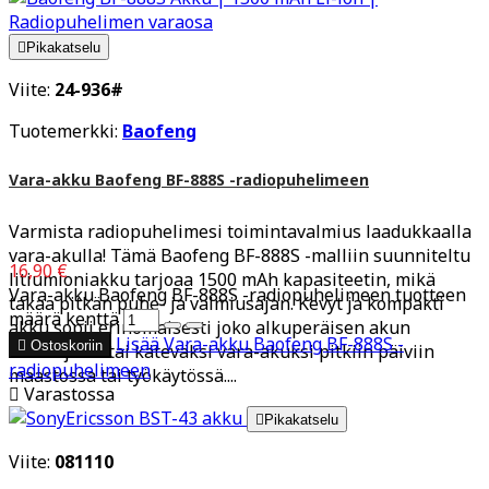

Pikakatselu
Viite:
24-936#
Tuotemerkki:
Baofeng
Vara-akku Baofeng BF-888S -radiopuhelimeen
Varmista radiopuhelimesi toimintavalmius laadukkaalla
vara-akulla! Tämä Baofeng BF-888S -malliin suunniteltu
16,90 €
litiumioniakku tarjoaa 1500 mAh kapasiteetin, mikä
Vara-akku Baofeng BF-888S -radiopuhelimeen tuotteen
takaa pitkän puhe- ja valmiusajan. Kevyt ja kompakti
määrä kenttä
akku sopii erinomaisesti joko alkuperäisen akun
Lisää
Vara-akku Baofeng BF-888S -

Ostoskoriin
korvaajaksi tai käteväksi vara-akuksi pitkiin päiviin
radiopuhelimeen
maastossa tai työkäytössä....

Varastossa

Pikakatselu
Viite:
081110