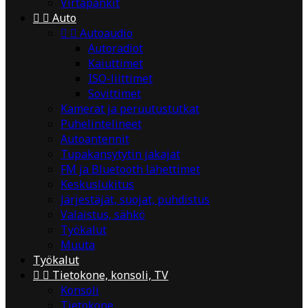
Virtapankit


Auto


Autoaudio
Autoradiot
Kaiuttimet
ISO-liittimet
Sovittimet
Kamerat ja peruutustutkat
Puhelintelineet
Autoantennit
Tupakansytytin jakajat
FM ja Bluetooth lähettimet
Keskuslukitus
Järjestäjät, suojat, puhdistus
Valaistus, sähkö
Työkalut
Muuta
Työkalut


Tietokone, konsoli, TV
Konsoli
Tietokone