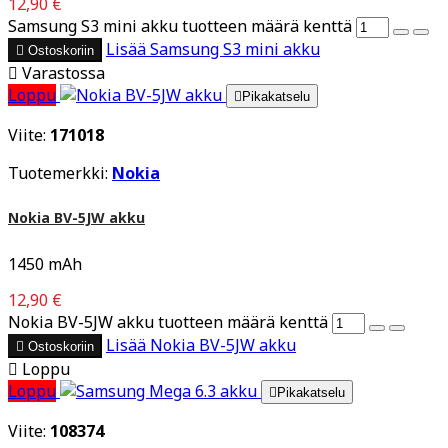
12,90 €
Samsung S3 mini akku tuotteen määrä kenttä
Lisää
Samsung S3 mini akku

Ostoskoriin

Varastossa
Loppu

Pikakatselu
Viite:
171018
Tuotemerkki:
Nokia
Nokia BV-5JW akku
1450 mAh
12,90 €
Nokia BV-5JW akku tuotteen määrä kenttä
Lisää
Nokia BV-5JW akku

Ostoskoriin

Loppu
Loppu

Pikakatselu
Viite:
108374