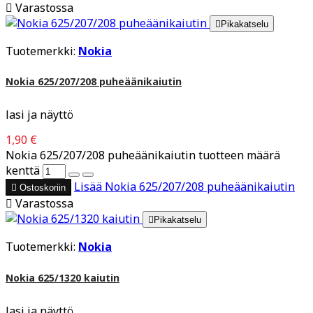

Varastossa

Pikakatselu
Tuotemerkki:
Nokia
Nokia 625/207/208 puheäänikaiutin
lasi ja näyttö
1,90 €
Nokia 625/207/208 puheäänikaiutin tuotteen määrä
kenttä
Lisää
Nokia 625/207/208 puheäänikaiutin

Ostoskoriin

Varastossa

Pikakatselu
Tuotemerkki:
Nokia
Nokia 625/1320 kaiutin
lasi ja näyttö