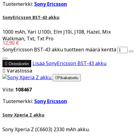
Tuotemerkki:
Sony Ericsson
SonyEricsson BST-43 akku
1000 mAh, Yari U100i, Elm J10i, J108, Hazel, Mix
Walkman, Txt, Txt Pro
12,90 €
SonyEricsson BST-43 akku tuotteen määrä kenttä
Lisää
SonyEricsson BST-43 akku

Ostoskoriin

Varastossa

Pikakatselu
Viite:
108467
Tuotemerkki:
Sony Ericsson
Sony Xperia Z akku
Sony Xperia Z (C6603) 2330 mAh akku.