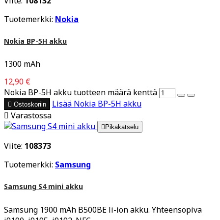
Viite:
108132
Tuotemerkki:
Nokia
Nokia BP-5H akku
1300 mAh
12,90 €
Nokia BP-5H akku tuotteen määrä kenttä
Lisää
Nokia BP-5H akku

Ostoskoriin

Varastossa

Pikakatselu
Viite:
108373
Tuotemerkki:
Samsung
Samsung S4 mini akku
Samsung 1900 mAh B500BE li-ion akku. Yhteensopiva