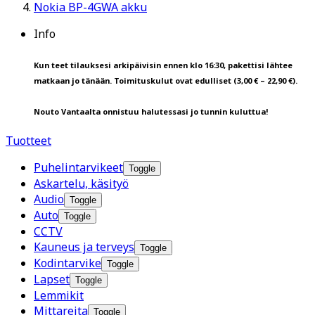
Nokia BP-4GWA akku
Info
Kun teet tilauksesi arkipäivisin ennen klo 16:30, pakettisi lähtee
matkaan jo tänään. Toimituskulut ovat edulliset (3,00 € – 22,90 €).
Nouto Vantaalta onnistuu halutessasi jo tunnin kuluttua!
Tuotteet
Puhelintarvikeet
Toggle
Askartelu, käsityö
Audio
Toggle
Auto
Toggle
CCTV
Kauneus ja terveys
Toggle
Kodintarvike
Toggle
Lapset
Toggle
Lemmikit
Mittareita
Toggle