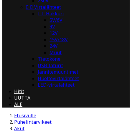
230V


Virtalähteet


Hakkuri
5V/6V
9V
12V
15V/18V
24V
Muut
Tietokone
USB-laturit
Jännitemuuntimet
Huoltovirtalähteet
LED-virtalähteet
Hitit
UUTTA
ALE
Etusivulle
Puhelintarvikeet
Akut