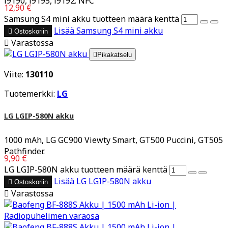
i9190, i9195, i9192. NFC
12,90 €
Samsung S4 mini akku tuotteen määrä kenttä
Lisää
Samsung S4 mini akku

Ostoskoriin

Varastossa

Pikakatselu
Viite:
130110
Tuotemerkki:
LG
LG LGIP-580N akku
1000 mAh, LG GC900 Viewty Smart, GT500 Puccini, GT505
Pathfinder.
9,90 €
LG LGIP-580N akku tuotteen määrä kenttä
Lisää
LG LGIP-580N akku

Ostoskoriin

Varastossa