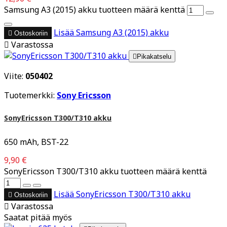
Samsung A3 (2015) akku tuotteen määrä kenttä
Lisää
Samsung A3 (2015) akku

Ostoskoriin

Varastossa

Pikakatselu
Viite:
050402
Tuotemerkki:
Sony Ericsson
SonyEricsson T300/T310 akku
650 mAh, BST-22
9,90 €
SonyEricsson T300/T310 akku tuotteen määrä kenttä
Lisää
SonyEricsson T300/T310 akku

Ostoskoriin

Varastossa
Saatat pitää myös