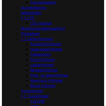
Paristokotelot
Aurinkokenno
Jatkojohdot


LED
LED-nauhat
Moottorikondensaattorit
Pistokkeet


Sähköliittimet
Krokotiililiittimet
Haarukkaliittimet
Pääteholkit
Pyöröliittimet
Lattaliittimet
Rengasliittimet
Pika- ja jatkoliittimet
Vesitiiviit liittimet
Muut liittimet
Tunnistimet


Tuulettimet
12V/24V