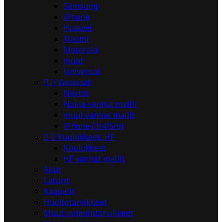
Samsung
iPhone
Huawei
Xiaomi
Motorola
muut
Universal


Varaosat
Näytöt
Nokia vanhat mallit
muut vanhat mallit
iPhone (3/4/5/6)


Kuulokkeet, HF
Kuulokkeet
HF vanhat mallit
Akut
Laturit
Kaapelit
Huoltotarvikkeet
Muut puhelintarvikkeet