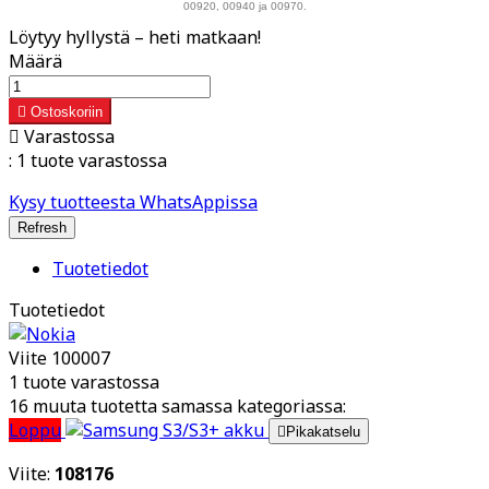
00920, 00940 ja 00970.
Löytyy hyllystä – heti matkaan!
Määrä

Ostoskoriin

Varastossa
:
1 tuote varastossa
Kysy tuotteesta WhatsAppissa
Tuotetiedot
Tuotetiedot
Viite
100007
1 tuote varastossa
16 muuta tuotetta samassa kategoriassa:
Loppu

Pikakatselu
Viite:
108176