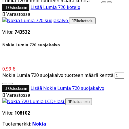
Lumia 720 kotelo tuotteen määrä kenttä
Lisää
Lumia 720 kotelo

Ostoskoriin

Varastossa

Pikakatselu
Viite:
743532
Nokia Lumia 720 suojakalvo
0,99 €
Nokia Lumia 720 suojakalvo tuotteen määrä kenttä
Lisää
Nokia Lumia 720 suojakalvo

Ostoskoriin

Varastossa

Pikakatselu
Viite:
108102
Tuotemerkki:
Nokia