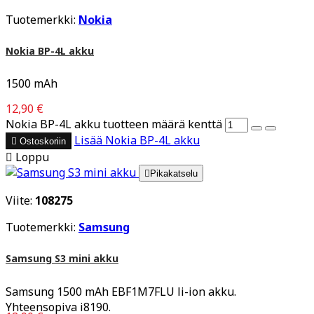
Tuotemerkki:
Nokia
Nokia BP-4L akku
1500 mAh
12,90 €
Nokia BP-4L akku tuotteen määrä kenttä
Lisää
Nokia BP-4L akku

Ostoskoriin

Loppu

Pikakatselu
Viite:
108275
Tuotemerkki:
Samsung
Samsung S3 mini akku
Samsung 1500 mAh EBF1M7FLU li-ion akku.
Yhteensopiva i8190.