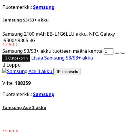
Tuotemerkki:
Samsung
Samsung S3/S3+ akku
Samsung 2100 mAh EB-L1G6LLU akku, NFC. Galaxy
i9300/i9305 4G
12,90 €
Samsung S3/S3+ akku tuotteen määrä kenttä
Lisää
Samsung S3/S3+ akku

Ostoskoriin

Loppu

Pikakatselu
Viite:
108259
Tuotemerkki:
Samsung
Samsung Ace 3 akku
12,90 €