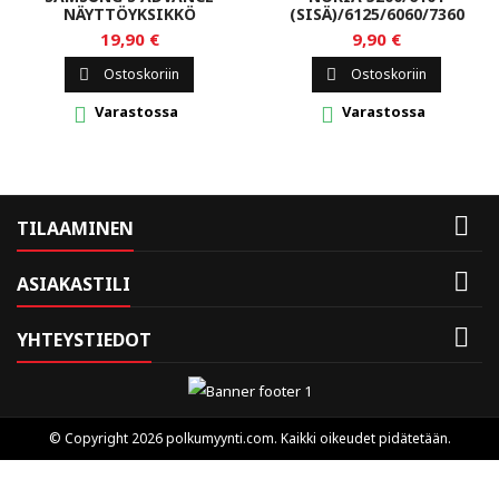
NÄYTTÖYKSIKKÖ
(SISÄ)/6125/6060/7360
LCD-NÄYTTÖ
19,90 €
9,90 €
Ostoskoriin
Ostoskoriin


Varastossa
Varastossa



TILAAMINEN

ASIAKASTILI

YHTEYSTIEDOT
© Copyright 2026 polkumyynti.com. Kaikki oikeudet pidätetään.