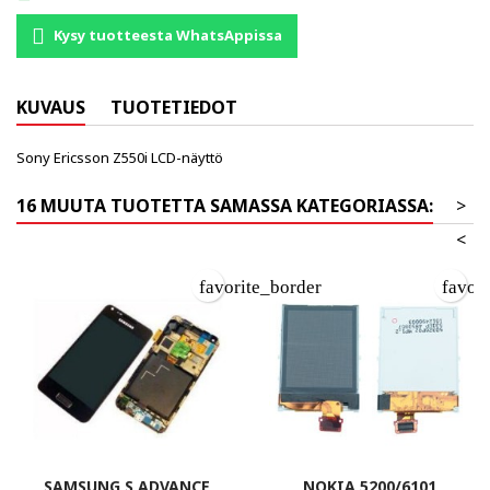
Kysy tuotteesta WhatsAppissa
KUVAUS
TUOTETIEDOT
Sony Ericsson Z550i LCD-näyttö
16 MUUTA TUOTETTA SAMASSA KATEGORIASSA:
>
<
favorite_border
favor
SAMSUNG S ADVANCE
NOKIA 5200/6101