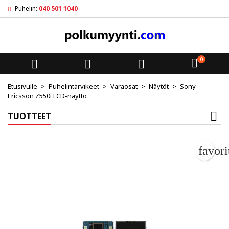
Puhelin:
040 501 1040
My wishlists
Luo toivelista
Kirjaudu sisään
add_circle_outline
Create new list
Sinun pitää olla kirjautunut jotta voit lisätä tuotteita toivelistal
Toivelistan nimi
0



Peruuta
Kirjaudu s
Etusivulle
Puhelintarvikeet
Varaosat
Näytöt
Sony
Ericsson Z550i LCD-näyttö
Peruuta
Luo toiv
TUOTTEET
favor