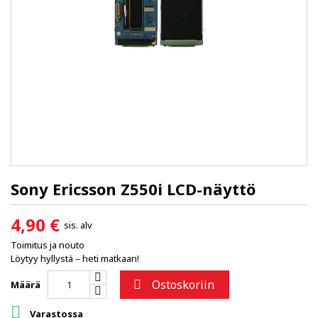
Sony Ericsson Z550i LCD-näyttö
4,90 €
sis. alv
Toimitus ja nouto
Löytyy hyllystä – heti matkaan!
Ostoskoriin

Määrä

Varastossa