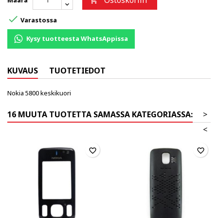
Ostoskoriin
Määrä


Varastossa
Kysy tuotteesta WhatsAppissa
KUVAUS
TUOTETIEDOT
Nokia 5800 keskikuori
16 MUUTA TUOTETTA SAMASSA KATEGORIASSA:
>
<
favorite_border
favorite_border