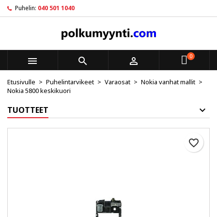
Puhelin:
040 501 1040
×
×
×
My wishlists
Luo toivelista
Kirjaudu sisään
Create new list
add_circle_outline
Sinun pitää olla kirjautunut jotta voit lisätä tuotteita
Toivelistan nimi
toivelistalle.
0



Etusivulle
Puhelintarvikeet
Varaosat
Nokia vanhat mallit
Peruuta
Kirjaudu sisään
Nokia 5800 keskikuori
Peruuta
Luo toivelista
TUOTTEET
favorite_border