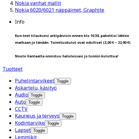
Nokia vanhat mallit
Nokia 6020/6021 näppäimet, Graphite
Info
Kun teet tilauksesi arkipäivisin ennen klo 16:30, pakettisi lähtee
matkaan jo tänään. Toimituskulut ovat edulliset (3,00 € – 22,90 €).
Nouto Vantaalta onnistuu halutessasi jo tunnin kuluttua!
Tuotteet
Puhelintarvikeet
Toggle
Askartelu, käsityö
Audio
Toggle
Auto
Toggle
CCTV
Kauneus ja terveys
Toggle
Kodintarvike
Toggle
Lapset
Toggle
Lemmikit