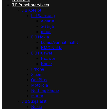


Puhelintarvikeet


Kotelot


Samsung
A-sarja
S-sarja
muut


Nokia
Lumia/vanhat mallit
HMD Nokia


Huawei
Huawei
Honor
iPhone
Xiaomi
OnePlus
Motorola
Nothing Phone
muuta


Suojalasit
Nokia