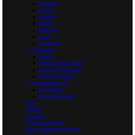
Samsung
iPhone
Huawei
Xiaomi
Motorola
muut
Universal


Varaosat
Näytöt
Nokia vanhat mallit
muut vanhat mallit
iPhone (3/4/5/6)


Kuulokkeet, HF
Kuulokkeet
HF vanhat mallit
Akut
Laturit
Kaapelit
Huoltotarvikkeet
Muut puhelintarvikkeet