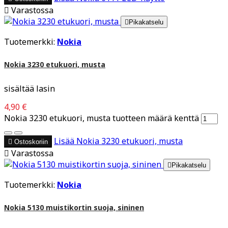

Varastossa

Pikakatselu
Tuotemerkki:
Nokia
Nokia 3230 etukuori, musta
sisältää lasin
4,90 €
Nokia 3230 etukuori, musta tuotteen määrä kenttä
Lisää
Nokia 3230 etukuori, musta

Ostoskoriin

Varastossa

Pikakatselu
Tuotemerkki:
Nokia
Nokia 5130 muistikortin suoja, sininen