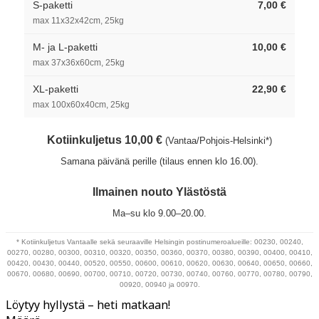
S-paketti
7,00 €
max 11x32x42cm, 25kg
M- ja L-paketti
10,00 €
max 37x36x60cm, 25kg
XL-paketti
22,90 €
max 100x60x40cm, 25kg
Kotiinkuljetus 10,00 €
(Vantaa/Pohjois-Helsinki*)
Samana päivänä perille (tilaus ennen klo 16.00).
Ilmainen nouto Ylästöstä
Ma–su klo 9.00–20.00.
* Kotiinkuljetus Vantaalle sekä seuraaville Helsingin postinumeroalueille: 00230, 00240,
00270, 00280, 00300, 00310, 00320, 00350, 00360, 00370, 00380, 00390, 00400, 00410,
00420, 00430, 00440, 00520, 00550, 00600, 00610, 00620, 00630, 00640, 00650, 00660,
00670, 00680, 00690, 00700, 00710, 00720, 00730, 00740, 00760, 00770, 00780, 00790,
00920, 00940 ja 00970.
Löytyy hyllystä – heti matkaan!