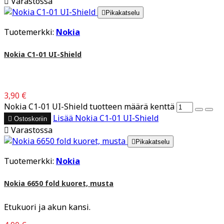

Varastossa

Pikakatselu
Tuotemerkki:
Nokia
Nokia C1-01 UI-Shield
3,90 €
Nokia C1-01 UI-Shield tuotteen määrä kenttä
Lisää
Nokia C1-01 UI-Shield

Ostoskoriin

Varastossa

Pikakatselu
Tuotemerkki:
Nokia
Nokia 6650 fold kuoret, musta
Etukuori ja akun kansi.