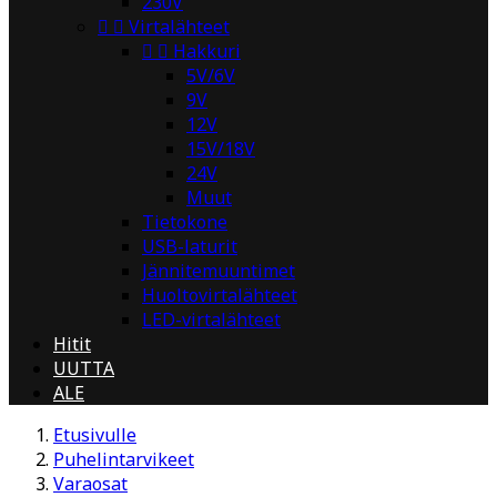
230V


Virtalähteet


Hakkuri
5V/6V
9V
12V
15V/18V
24V
Muut
Tietokone
USB-laturit
Jännitemuuntimet
Huoltovirtalähteet
LED-virtalähteet
Hitit
UUTTA
ALE
Etusivulle
Puhelintarvikeet
Varaosat