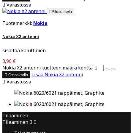

Varastossa

Pikakatselu
Tuotemerkki:
Nokia
Nokia X2 antenni
sisältää kaiuttimen
3,90 €
Nokia X2 antenni tuotteen määrä kenttä
Lisää
Nokia X2 antenni

Ostoskoriin

Varastossa
Tilaaminen
Tilaaminen

