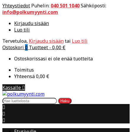
Yhteystiedot
Puhelin:
040 501 1040
Sähköposti:
info@polkumyynti.com
Kirjaudu sisään
Luo tili
Tervetuloa,
Kirjaudu sisään
tai
Luo tili
Ostoskori
0
Tuotteet -
0,00 €
Ostoskorissasi ei ole enää tuotteita
Toimitus
Yhteensä
0,00 €
Kassalle

Haku



Etusivulle