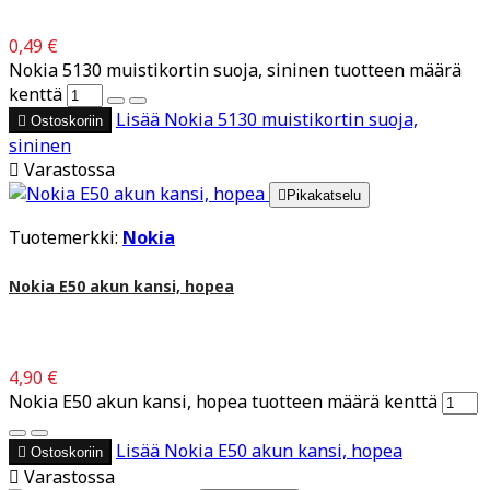
0,49 €
Nokia 5130 muistikortin suoja, sininen tuotteen määrä
kenttä
Lisää
Nokia 5130 muistikortin suoja,

Ostoskoriin
sininen

Varastossa

Pikakatselu
Tuotemerkki:
Nokia
Nokia E50 akun kansi, hopea
4,90 €
Nokia E50 akun kansi, hopea tuotteen määrä kenttä
Lisää
Nokia E50 akun kansi, hopea

Ostoskoriin

Varastossa