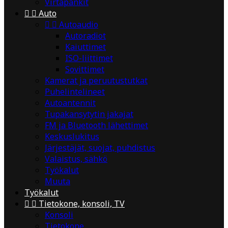
Virtapankit


Auto


Autoaudio
Autoradiot
Kaiuttimet
ISO-liittimet
Sovittimet
Kamerat ja peruutustutkat
Puhelintelineet
Autoantennit
Tupakansytytin jakajat
FM ja Bluetooth lähettimet
Keskuslukitus
Järjestäjät, suojat, puhdistus
Valaistus, sähkö
Työkalut
Muuta
Työkalut


Tietokone, konsoli, TV
Konsoli
Tietokone