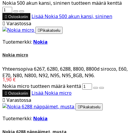
Nokia 500 akun kansi, sininen tuotteen määrä kenttä
Lisää
Nokia 500 akun kansi, sininen

Ostoskoriin

Varastossa

Pikakatselu
Tuotemerkki:
Nokia
Nokia micro
Yhteensopiva 6267, 6280, 6288, 8800, 8800d sirocco, E60,
E70, N80, N800, N92, N95, N95_8GB, N96.
1,90 €
Nokia micro tuotteen määrä kenttä
Lisää
Nokia micro

Ostoskoriin

Varastossa

Pikakatselu
Tuotemerkki:
Nokia
Nokia 6288 näppäimet, musta