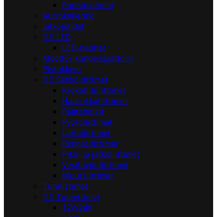
Paristokotelot
Aurinkokenno
Jatkojohdot


LED
LED-nauhat
Moottorikondensaattorit
Pistokkeet


Sähköliittimet
Krokotiililiittimet
Haarukkaliittimet
Pääteholkit
Pyöröliittimet
Lattaliittimet
Rengasliittimet
Pika- ja jatkoliittimet
Vesitiiviit liittimet
Muut liittimet
Tunnistimet


Tuulettimet
12V/24V