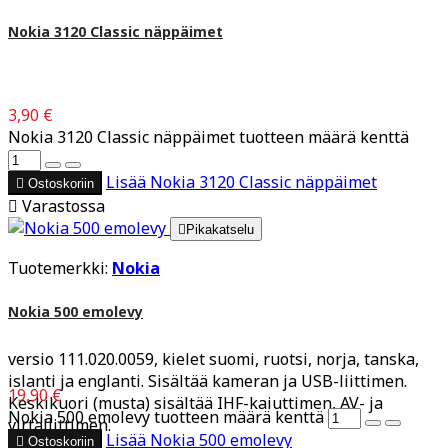
Nokia 3120 Classic näppäimet
3,90 €
Nokia 3120 Classic näppäimet tuotteen määrä kenttä
Lisää
Nokia 3120 Classic näppäimet

Ostoskoriin

Varastossa

Pikakatselu
Tuotemerkki:
Nokia
Nokia 500 emolevy
versio 111.020.0059, kielet suomi, ruotsi, norja, tanska,
islanti ja englanti. Sisältää kameran ja USB-liittimen.
19,90 €
Keskikuori (musta) sisältää IHF-kaiuttimen, AV- ja
Nokia 500 emolevy tuotteen määrä kenttä
virtaliittimen.
Lisää
Nokia 500 emolevy

Ostoskoriin