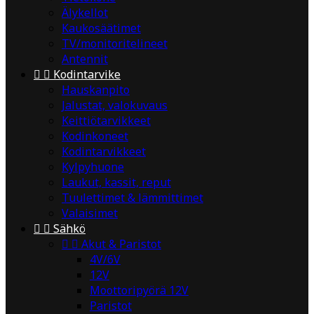
Älykellot
Kaukosäätimet
TV/monitoritelineet
Antennit


Kodintarvike
Hauskanpito
Jalustat, valokuvaus
Keittiötarvikkeet
Kodinkoneet
Kodintarvikkeet
Kylpyhuone
Laukut, kassit, reput
Tuulettimet & lämmittimet
Valaisimet


Sähkö


Akut & Paristot
4V/6V
12V
Moottoripyörä 12V
Paristot