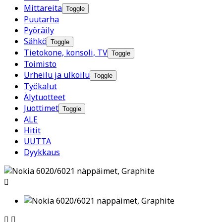
Mittareita
Toggle
Puutarha
Pyöräily
Sähkö
Toggle
Tietokone, konsoli, TV
Toggle
Toimisto
Urheilu ja ulkoilu
Toggle
Työkalut
Älytuotteet
Juottimet
Toggle
ALE
Hitit
UUTTA
Dyykkaus


