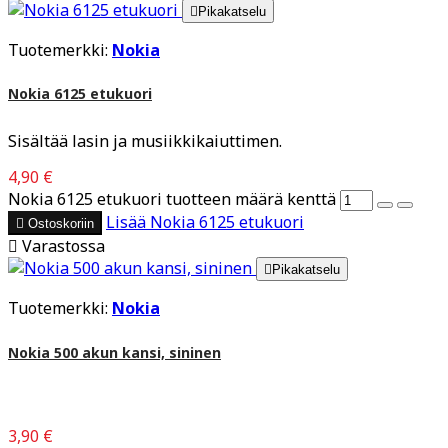

Pikakatselu
Tuotemerkki:
Nokia
Nokia 6125 etukuori
Sisältää lasin ja musiikkikaiuttimen.
4,90 €
Nokia 6125 etukuori tuotteen määrä kenttä
Lisää
Nokia 6125 etukuori

Ostoskoriin

Varastossa

Pikakatselu
Tuotemerkki:
Nokia
Nokia 500 akun kansi, sininen
3,90 €