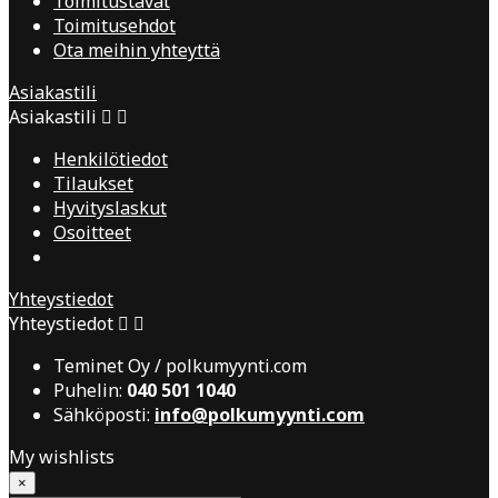
Toimitustavat
Toimitusehdot
Ota meihin yhteyttä
Asiakastili
Asiakastili


Henkilötiedot
Tilaukset
Hyvityslaskut
Osoitteet
Yhteystiedot
Yhteystiedot


Teminet Oy / polkumyynti.com
Puhelin:
040 501 1040
Sähköposti:
info@polkumyynti.com
My wishlists
×