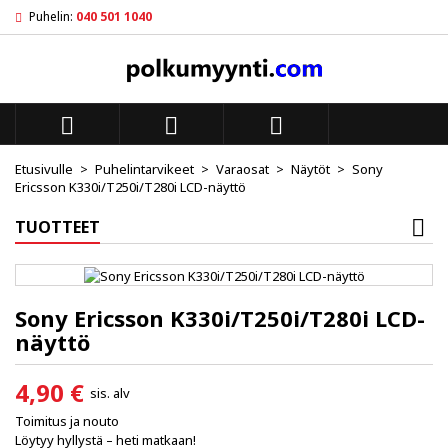
Puhelin:
040 501 1040
×
×
×
My wishlists
((title))
Kirjaudu sisään
Sinun pitää olla kirjautunut jotta voit lisätä tuotteita
((label))
toivelistalle.
add_circle_outl
Create new list



Etusivulle
Puhelintarvikeet
Varaosat
Näytöt
Sony
((cancelText))
((loginText))
Ericsson K330i/T250i/T280i LCD-näyttö
((cancelText))
((createText))
TUOTTEET
Sony Ericsson K330i/T250i/T280i LCD-
näyttö
4,90 €
sis. alv
Toimitus ja nouto
Löytyy hyllystä – heti matkaan!